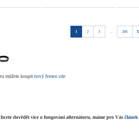
1
2
3
...
206
oru můžete koupit
nový řemen zde
chcete dovědět více o fungování alternátoru, máme pro Vás
článek