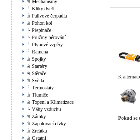
Mechanismy
Kliky dveří
Palivové čerpadla
Pohon kol
Přepínače
Pružiny pérování
Plynové vzpěry
Ramena
Spojky
Startéry
Stěrače
K alternát
Světla
Termostaty
Tlumiče
Topení a Klimatizace
Váhy vzduchu
Zámky
Pokud se 
Zapalovací cívky
Zrcátka
Ostatní