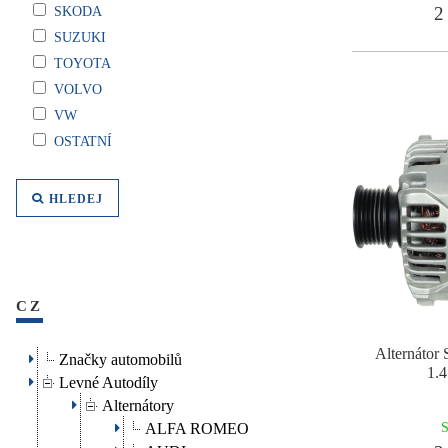
2 
SKODA
SUZUKI
TOYOTA
VOLVO
VW
OSTATNÍ
HLEDEJ
CZ
Alternáto
Značky automobilů
1.
Levné Autodíly
Alternátory
S
ALFA ROMEO