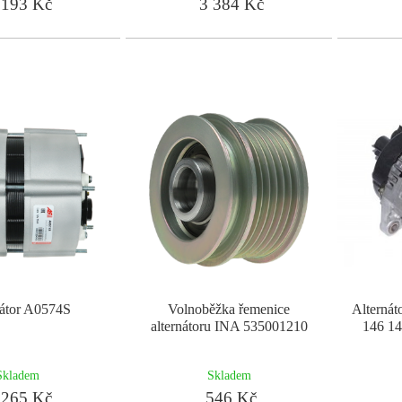
193 Kč
3 384 Kč
nátor A0574S
Volnoběžka řemenice
Alterná
alternátoru INA 535001210
146 1
Skladem
Skladem
265 Kč
546 Kč