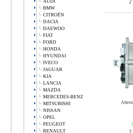
2 
AUDI
BMW
CITROËN
DACIA
DAEWOO
FIAT
FORD
HONDA
HYUNDAI
IVECO
JAGUAR
KIA
LANCIA
MAZDA
MERCEDES-BENZ
Alter
MITSUBISHI
NISSAN
OPEL
PEUGEOT
RENAULT
2 