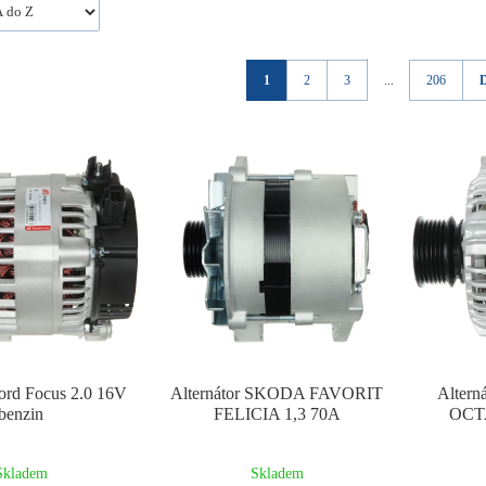
1
2
3
...
206
Ford Focus 2.0 16V
Alternátor SKODA FAVORIT
Alter
benzin
FELICIA 1,3 70A
OCTA
Skladem
Skladem