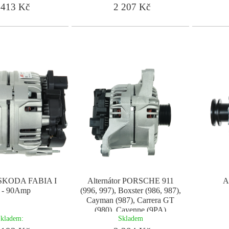
413 Kč
2 207 Kč
r SKODA FABIA I
Alternátor PORSCHE 911
A
4 - 90Amp
(996, 997), Boxster (986, 987),
Cayman (987), Carrera GT
(980), Cayenne (9PA)
kladem:
Skladem