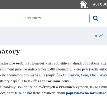
AUTOD
.
DOMŮ
nátory
rnátor pro osobní automobil
, který spolehlivě nahradí opotřebený a z
sortiment jsme rozšířili o téměř
1500
alternátorů, které jsou (vedle aut
ále alternátorů pro různá auta (
např.
Škoda
,
Citroën
,
Ford
,
Opel
,
Volk
látory napětí, a to taktéž za za
rozumné ceny.
aší nabídky jsou pouze od
ověřených
a
kvalitních
výrobců, takže s nim
oct,
obraťte se na nás
třeba prostřednictvím
poptávkového formuláře
.