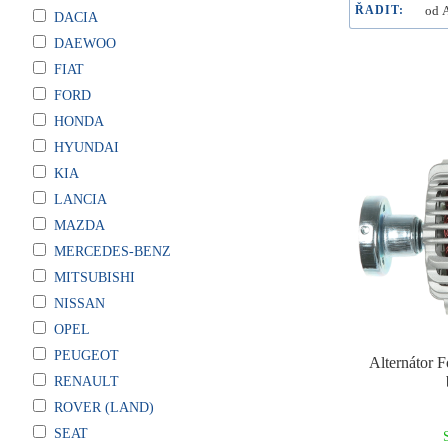
ŘADIT:
DACIA
DAEWOO
FIAT
FORD
HONDA
HYUNDAI
KIA
LANCIA
MAZDA
MERCEDES-BENZ
MITSUBISHI
NISSAN
OPEL
PEUGEOT
Alternátor 
RENAULT
ROVER (LAND)
SEAT