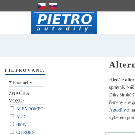
Alter
FILTROVÁNÍ:
Hledáte
alte
Parametry
správně. Náš 
ZNAČKA
Díky široké šk
VOZU:
řemeny a regu
ALFA ROMEO
Autodíly
z n
AUDI
výběrem pom
BMW
CITROEN