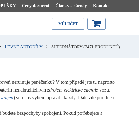
OPLŇKY
Ceny doručení
Články - návody
Kontakt
MŮJ ÚČET
LEVNÉ AUTODÍLY
ALTERNÁTORY
(2471 PRODUKTŮ)
ároveň neruinuje peněženku? V tom případě jste tu naprosto
obaterií) nenahraditelným
zdrojem elektrické energie
vozu.
swagen
) si u nás vybere opravdu každý. Dále zde pořídíte i
i budete bezpochyby spokojeni. Pokud potřebujete s