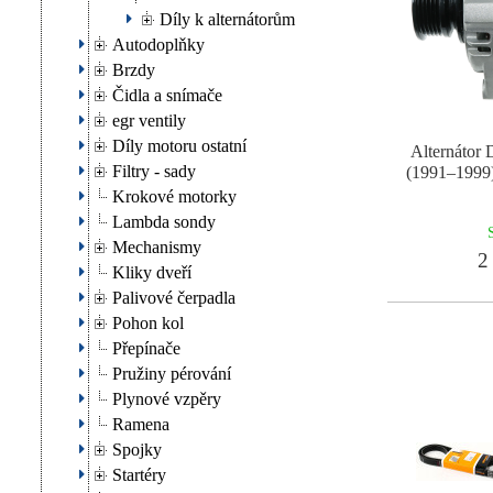
Díly k alternátorům
Autodoplňky
Brzdy
Čidla a snímače
egr ventily
Díly motoru ostatní
Alternáto
Filtry - sady
(1991–1999) 
Krokové motorky
Lambda sondy
Mechanismy
2 
Kliky dveří
Palivové čerpadla
Pohon kol
Přepínače
Pružiny pérování
Plynové vzpěry
Ramena
Spojky
Startéry