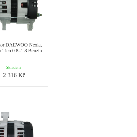
átor DAEWOO Nexia,
a Tico 0.8–1.8 Benzin
Skladem
2 316 Kč