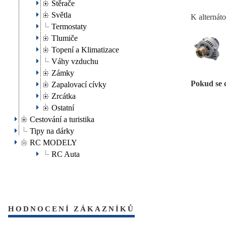
Stěrače
Světla
K alternát
Termostaty
Tlumiče
Topení a Klimatizace
Váhy vzduchu
Zámky
Pokud se 
Zapalovací cívky
Zrcátka
Ostatní
Cestování a turistika
Tipy na dárky
RC MODELY
RC Auta
HODNOCENÍ ZÁKAZNÍKŮ