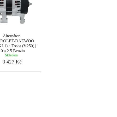
Alternátor
ROLET/DAEWOO
KL1) a Tosca (V250) |
.0 a 2.5 Benzin
Skladem
3 427 Kč