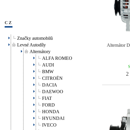
CZ
Značky automobilů
Levné Autodíly
Alternátor
Alternátory
ALFA ROMEO
AUDI
S
BMW
2 
CITROËN
DACIA
DAEWOO
FIAT
FORD
HONDA
HYUNDAI
IVECO