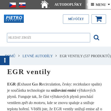
AUTODOPLŇKY
Ceny doručení
 MENU 
.
Články - návody
Kontakt
MŮJ ÚČET
DOMŮ
LEVNÉ AUTODÍLY
EGR VENTILY
(537 PRODUKTŮ)
EGR ventily
EGR
(
E
xhaust
G
as
R
ecirculation, česky: recirkulace spalin)
je součástka technologie na
snižování emisí
výfukových
plynů. Funguje tak, že část výfukových plynů prochází
ventilem
zpět do motoru
, kde se znovu spaluje a snižuje
teplotu hoření. Věděli jste, že EGR ventily snižují emise až o