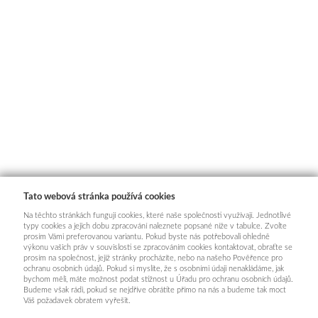
Tato webová stránka používá cookies
Na těchto stránkách fungují cookies, které naše společnosti využívají. Jednotlivé
typy cookies a jejich dobu zpracování naleznete popsané níže v tabulce. Zvolte
prosím Vámi preferovanou variantu. Pokud byste nás potřebovali ohledně
výkonu vašich práv v souvislosti se zpracováním cookies kontaktovat, obraťte se
prosím na společnost, jejíž stránky procházíte, nebo na našeho Pověřence pro
ochranu osobních údajů. Pokud si myslíte, že s osobními údaji nenakládáme, jak
bychom měli, máte možnost podat stížnost u Úřadu pro ochranu osobních údajů.
Budeme však rádi, pokud se nejdříve obrátíte přímo na nás a budeme tak moct
Váš požadavek obratem vyřešit.