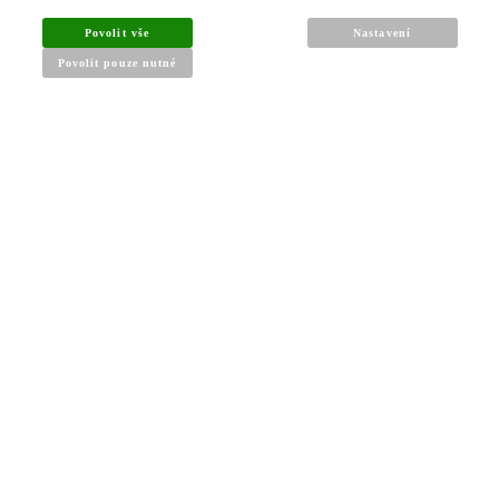
INFORMACE PRO KUPUJÍCÍ
Povolit vše
Nastavení
Povolit pouze nutné
Obchodní podmínky
Reklamační řád
Články a návody
Nejčastější dotazy
Kontakt