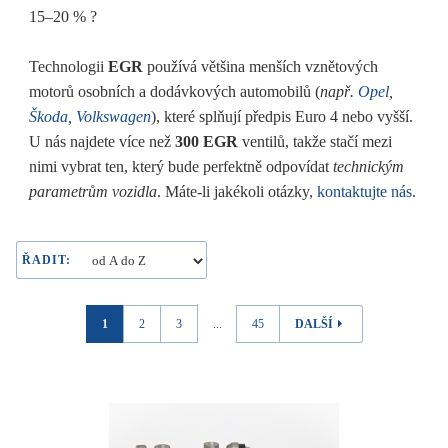
15–20 % ?
Technologii
EGR
používá většina menších vznětových
motorů osobních a dodávkových automobilů (
např.
Opel
,
Škoda
,
Volkswagen
), které splňují předpis Euro 4 nebo vyšší.
U nás najdete více než
300 EGR
ventilů, takže stačí mezi
nimi vybrat ten, který bude perfektně odpovídat
technickým
parametrům vozidla
. Máte-li jakékoli otázky,
kontaktujte nás
.
ŘADIT:
1
2
3
...
45
DALŠÍ