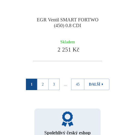
EGR Ventil SMART FORTWO
(450) 0.8 CDI
Skladem
2 251 Kč
1
2
3
...
45
DALŠÍ
Spolehlivý český eshop