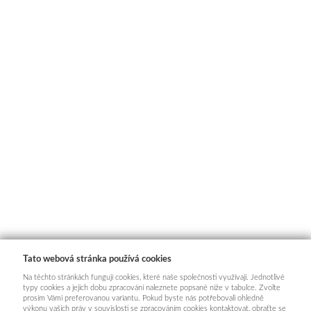
Tato webová stránka používá cookies
Na těchto stránkách fungují cookies, které naše společnosti využívají. Jednotlivé
typy cookies a jejich dobu zpracování naleznete popsané níže v tabulce. Zvolte
prosím Vámi preferovanou variantu. Pokud byste nás potřebovali ohledně
výkonu vašich práv v souvislosti se zpracováním cookies kontaktovat, obraťte se