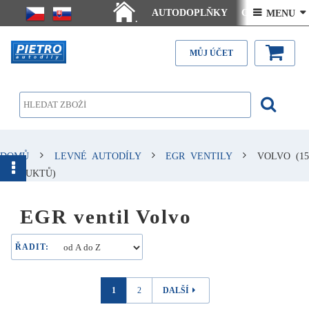
AUTODOPLŇKY
Ceny doručení
 MENU 
.
Články - návody
Kontakt
MŮJ ÚČET
DOMŮ
LEVNÉ AUTODÍLY
EGR VENTILY
VOLVO
(1
PRODUKTŮ)
EGR ventil Volvo
ŘADIT:
1
2
DALŠÍ