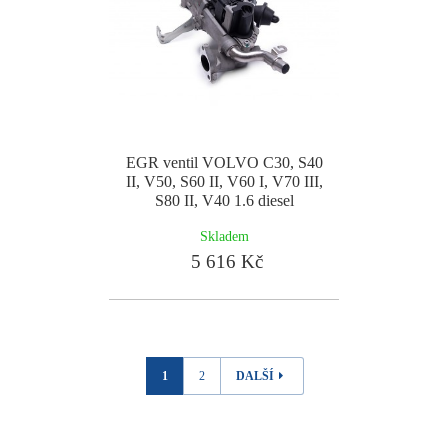
EGR ventil VOLVO C30, S40
II, V50, S60 II, V60 I, V70 III,
S80 II, V40 1.6 diesel
Skladem
5 616 Kč
1
2
DALŠÍ