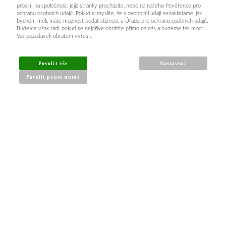
prosím na společnost, jejíž stránky procházíte, nebo na našeho Pověřence pro
ochranu osobních údajů. Pokud si myslíte, že s osobními údaji nenakládáme, jak
bychom měli, máte možnost podat stížnost u Úřadu pro ochranu osobních údajů.
Budeme však rádi, pokud se nejdříve obrátíte přímo na nás a budeme tak moct
Váš požadavek obratem vyřešit.
INFORMACE PRO KUPUJÍCÍ
Povolit vše
Nastavení
Povolit pouze nutné
Obchodní podmínky
Reklamační řád
Články a návody
Nejčastější dotazy
Kontakt