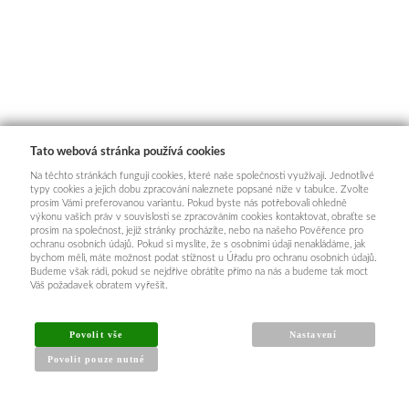
Tato webová stránka používá cookies
Na těchto stránkách fungují cookies, které naše společnosti využívají. Jednotlivé
typy cookies a jejich dobu zpracování naleznete popsané níže v tabulce. Zvolte
prosím Vámi preferovanou variantu. Pokud byste nás potřebovali ohledně
výkonu vašich práv v souvislosti se zpracováním cookies kontaktovat, obraťte se
prosím na společnost, jejíž stránky procházíte, nebo na našeho Pověřence pro
ochranu osobních údajů. Pokud si myslíte, že s osobními údaji nenakládáme, jak
bychom měli, máte možnost podat stížnost u Úřadu pro ochranu osobních údajů.
Budeme však rádi, pokud se nejdříve obrátíte přímo na nás a budeme tak moct
Váš požadavek obratem vyřešit.
Povolit vše
Nastavení
Povolit pouze nutné
INFORMACE PRO KUPUJÍCÍ