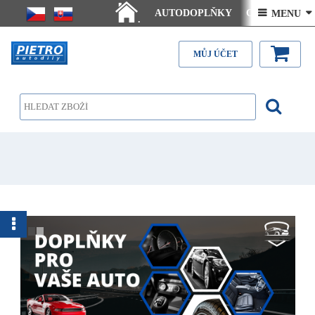
AUTODOPLŇKY
Ceny doručení
 MENU 
.
Články - návody
Kontakt
MŮJ ÚČET