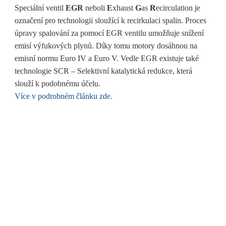
Speciální ventil
EGR
neboli
E
xhaust
G
as
R
ecirculation je
označení pro technologii sloužící k recirkulaci spalin. Proces
úpravy spalování za pomocí EGR ventilu umožňuje snížení
emisí výfukových plynů. Díky tomu motory dosáhnou na
emisní normu Euro IV a Euro V. Vedle EGR existuje také
technologie SCR – Selektivní katalytická redukce, která
slouží k podobnému účelu.
Více v podrobném článku zde.