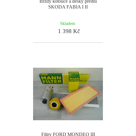
Brzdy kotouče a desky přední
SKODA FABIA I II
Skladem:
1 398 Kč
Filtry FORD MONDEO III