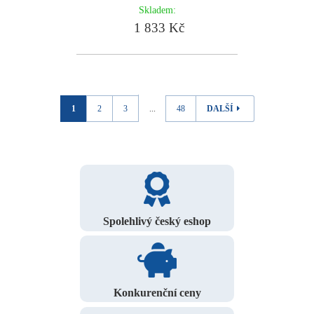
Skladem:
1 833 Kč
1
2
3
...
48
DALŠÍ
Spolehlivý český eshop
Konkurenční ceny