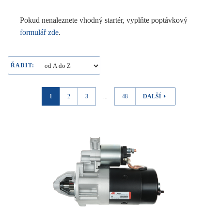
Pokud nenaleznete vhodný startér, vyplňte poptávkový
formulář zde
.
ŘADIT:
1
2
3
...
48
DALŠÍ