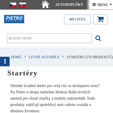
AUTODOPLŇKY
Ceny doručení
 MENU 
.
Články - návody
Kontakt
MŮJ ÚČET
DOMŮ
LEVNÉ AUTODÍLY
STARTÉRY
(570 PRODUKTŮ)
Startéry
Hledáte kvalitní starter pro svůj vůz za dostupnou cenu?
Na Pietro e-shopu nabízíme širokou škálu levných
starterů pro různé značky a modely automobilů. Naše
produkty zajišťují spolehlivý start vašeho vozidla a
dlouhou životnost.