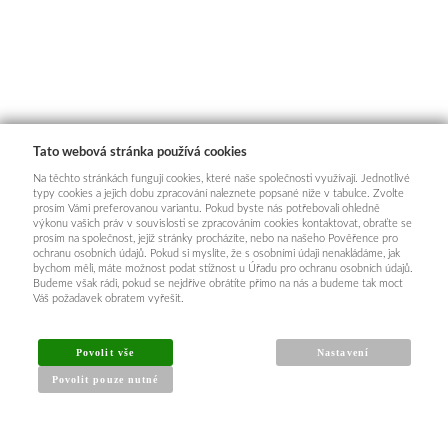
Tato webová stránka používá cookies
Na těchto stránkách fungují cookies, které naše společnosti využívají. Jednotlivé
typy cookies a jejich dobu zpracování naleznete popsané níže v tabulce. Zvolte
prosím Vámi preferovanou variantu. Pokud byste nás potřebovali ohledně
výkonu vašich práv v souvislosti se zpracováním cookies kontaktovat, obraťte se
prosím na společnost, jejíž stránky procházíte, nebo na našeho Pověřence pro
ochranu osobních údajů. Pokud si myslíte, že s osobními údaji nenakládáme, jak
bychom měli, máte možnost podat stížnost u Úřadu pro ochranu osobních údajů.
Budeme však rádi, pokud se nejdříve obrátíte přímo na nás a budeme tak moct
Váš požadavek obratem vyřešit.
INFORMACE PRO KUPUJÍCÍ
Povolit vše
Nastavení
Povolit pouze nutné
Obchodní podmínky
Reklamační řád
Články a návody