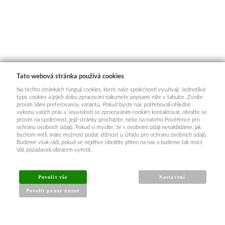
Tato webová stránka používá cookies
Na těchto stránkách fungují cookies, které naše společnosti využívají. Jednotlivé
typy cookies a jejich dobu zpracování naleznete popsané níže v tabulce. Zvolte
prosím Vámi preferovanou variantu. Pokud byste nás potřebovali ohledně
výkonu vašich práv v souvislosti se zpracováním cookies kontaktovat, obraťte se
prosím na společnost, jejíž stránky procházíte, nebo na našeho Pověřence pro
ochranu osobních údajů. Pokud si myslíte, že s osobními údaji nenakládáme, jak
bychom měli, máte možnost podat stížnost u Úřadu pro ochranu osobních údajů.
Budeme však rádi, pokud se nejdříve obrátíte přímo na nás a budeme tak moct
Váš požadavek obratem vyřešit.
INFORMACE PRO KUPUJÍCÍ
Povolit vše
Nastavení
Povolit pouze nutné
Obchodní podmínky
Reklamační řád
Články a návody