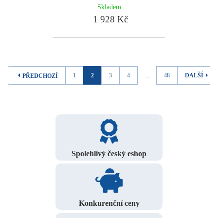
Skladem
1 928 Kč
1
2
3
4
...
48
DALŠÍ
PŘEDCHOZÍ
Spolehlivý český eshop
Konkurenční ceny