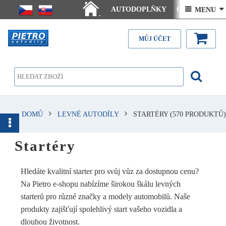
AUTODOPLŇKY
Ceny doručení
 MENU 
.
Články - návody
Kontakt
MŮJ ÚČET
DOMŮ
LEVNÉ AUTODÍLY
STARTÉRY
(570 PRODUKTŮ)
Startéry
Hledáte kvalitní starter pro svůj vůz za dostupnou cenu?
Na Pietro e-shopu nabízíme širokou škálu levných
starterů pro různé značky a modely automobilů. Naše
produkty zajišťují spolehlivý start vašeho vozidla a
dlouhou životnost.