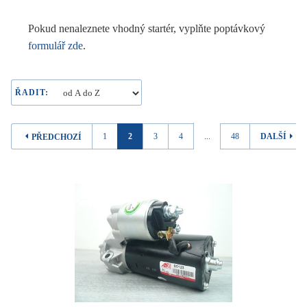
Pokud nenaleznete vhodný startér, vyplňte poptávkový
formulář zde
.
ŘADIT:
1
2
3
4
...
48
DALŠÍ
PŘEDCHOZÍ