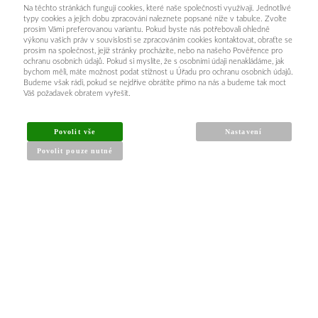
Na těchto stránkách fungují cookies, které naše společnosti využívají. Jednotlivé
typy cookies a jejich dobu zpracování naleznete popsané níže v tabulce. Zvolte
prosím Vámi preferovanou variantu. Pokud byste nás potřebovali ohledně
výkonu vašich práv v souvislosti se zpracováním cookies kontaktovat, obraťte se
prosím na společnost, jejíž stránky procházíte, nebo na našeho Pověřence pro
ochranu osobních údajů. Pokud si myslíte, že s osobními údaji nenakládáme, jak
bychom měli, máte možnost podat stížnost u Úřadu pro ochranu osobních údajů.
Budeme však rádi, pokud se nejdříve obrátíte přímo na nás a budeme tak moct
Váš požadavek obratem vyřešit.
INFORMACE PRO KUPUJÍCÍ
Povolit vše
Nastavení
Povolit pouze nutné
Obchodní podmínky
Reklamační řád
Články a návody
Nejčastější dotazy
Kontakt