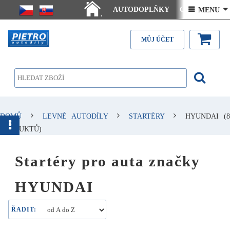
AUTODOPLŇKY
Ceny doručení
 MENU 
.
Články - návody
Kontakt
MŮJ ÚČET
DOMŮ
LEVNÉ AUTODÍLY
STARTÉRY
HYUNDAI
(8
PRODUKTŮ)
Startéry pro auta značky
HYUNDAI
ŘADIT: