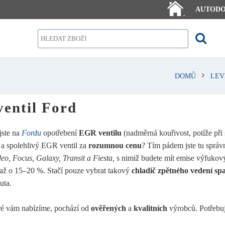
AUTOD
.
DOMŮ
LEV
entil Ford
jste na
Fordu
opotřebení
EGR ventilu
(nadměrná kouřivost, potíže při s
 a spolehlivý EGR ventil za
rozumnou cenu
? Tím pádem jste tu správn
o, Focus, Galaxy, Transit a Fiesta,
s nimiž budete mít emise výfukový
 až o 15–20 %. Stačí pouze vybrat takový
chladič zpětného vedení spa
uta.
eré vám nabízíme, pochází od
ověřených
a
kvalitních
výrobců. Potřebu