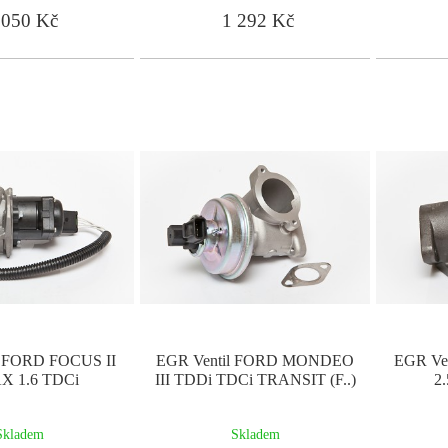
050 Kč
1 292 Kč
l FORD FOCUS II
EGR Ventil FORD MONDEO
EGR Ve
X 1.6 TDCi
III TDDi TDCi TRANSIT (F..)
2
Skladem
Skladem