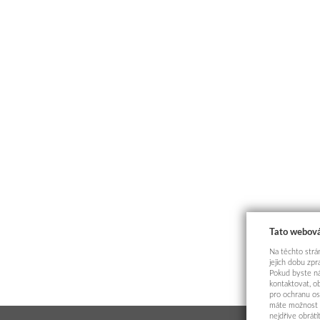
Tato webová
Na těchto strán
jejich dobu zp
Pokud byste ná
kontaktovat, o
pro ochranu os
máte možnost p
nejdříve obrát