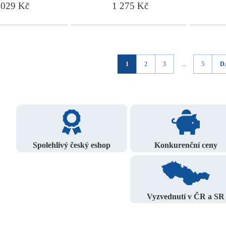
029 Kč
1 275 Kč
1
2
3
...
5
D
Spolehlivý český eshop
Konkurenční ceny
Vyzvednutí v ČR a SR