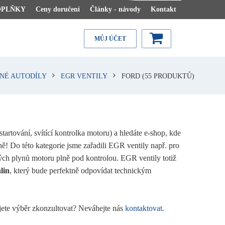
OPLŇKY
Ceny doručení
Články - návody
Kontakt
MŮJ ÚČET
NÉ AUTODÍLY
EGR VENTILY
FORD
(55 PRODUKTŮ)
tartování, svítící kontrolka motoru) a hledáte e-shop, kde
ě! Do této kategorie jsme zařadili EGR ventily např. pro
ch plynů motoru plně pod kontrolou. EGR ventily totiž
lin
, který bude perfektně odpovídat technickým
jete výběr zkonzultovat? Neváhejte nás
kontaktovat
.