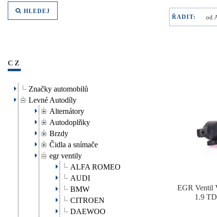
HLEDEJ
ŘADIT:
CZ
Značky automobilů
Levné Autodíly
Alternátory
Autodoplňky
Brzdy
Čidla a snímače
egr ventily
ALFA ROMEO
AUDI
EGR Ventil 
BMW
1.9 TD
CITROEN
DAEWOO