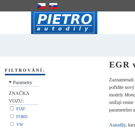
EGR v
FILTROVÁNÍ:
Zaznamenali 
Parametry
pořídíte nový
ZNAČKA
modely
Monde
VOZU:
snižují emise
FIAT
parametrům a
FORD
VW
Autodíly
, kt