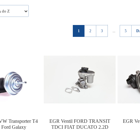
1
2
3
...
5
D
VW Transporter T4
EGR Ventil FORD TRANSIT
EGR Ve
 Ford Galaxy
TDCI FIAT DUCATO 2.2D