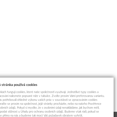
 stránka používá cookies
kách fungují cookies, které naše společnosti využívají. Jednotlivé typy cookies a
racování naleznete popsané níže v tabulce. Zvolte prosím Vámi preferovanou variantu.
s potřebovali ohledně výkonu vašich práv v souvislosti se zpracováním cookies
braťte se prosím na společnost, jejíž stránky procházíte, nebo na našeho Pověřence
obních údajů. Pokud si myslíte, že s osobními údaji nenakládáme, jak bychom měli,
odat stížnost u Úřadu pro ochranu osobních údajů. Budeme však rádi, pokud se
íte přímo na nás a budeme tak moct Váš požadavek obratem vyřešit.