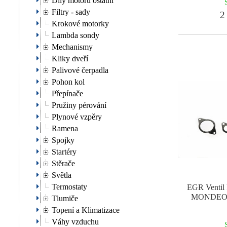
Díly motoru ostatní
Filtry - sady
2 
Krokové motorky
Lambda sondy
Mechanismy
Kliky dveří
Palivové čerpadla
Pohon kol
Přepínače
Pružiny pérování
Plynové vzpěry
Ramena
Spojky
Startéry
Stěrače
Světla
Termostaty
EGR Vent
MONDEO 
Tlumiče
Topení a Klimatizace
Váhy vzduchu