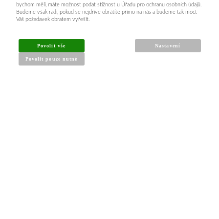
bychom měli, máte možnost podat stížnost u Úřadu pro ochranu osobních údajů.
Budeme však rádi, pokud se nejdříve obrátíte přímo na nás a budeme tak moct
Váš požadavek obratem vyřešit.
INFORMACE PRO KUPUJÍCÍ
Povolit vše
Nastavení
Povolit pouze nutné
Obchodní podmínky
Reklamační řád
Články a návody
Nejčastější dotazy
Kontakt