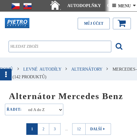
AUTODOPLŇKY
Ceny doručení
 MENU 
.
Články - návody
Kontakt
MŮJ ÚČET
DOMŮ
LEVNÉ AUTODÍLY
ALTERNÁTORY
MERCEDES
BENZ
(142 PRODUKTŮ)
Alternátor Mercedes Benz
ŘADIT:
1
2
3
...
12
DALŠÍ