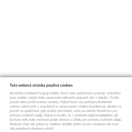
Tato webová stránka používá cookies
Na těchto stránkách fungují cookies, které naše společnosti využívají. Jednotlivé
typy cookies a jejich dobu zpracování naleznete popsané níže v tabulce. Zvolte
prosím Vámi preferovanou variantu. Pokud byste nás potřebovali ohledně
výkonu vašich práv v souvislosti se zpracováním cookies kontaktovat, obraťte se
prosím na společnost, jejíž stránky procházíte, nebo na našeho Pověřence pro
ochranu osobních údajů. Pokud si myslíte, že s osobními údaji nenakládáme, jak
bychom měli, máte možnost podat stížnost u Úřadu pro ochranu osobních údajů.
Budeme však rádi, pokud se nejdříve obrátíte přímo na nás a budeme tak moct
Váš požadavek obratem vyřešit.