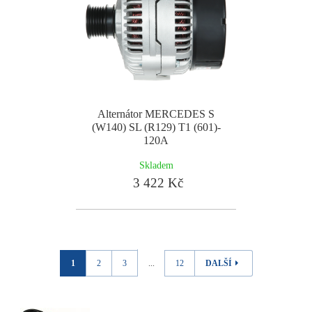
Alternátor MERCEDES S
(W140) SL (R129) T1 (601)-
120A
Skladem
3 422 Kč
1
2
3
...
12
DALŠÍ