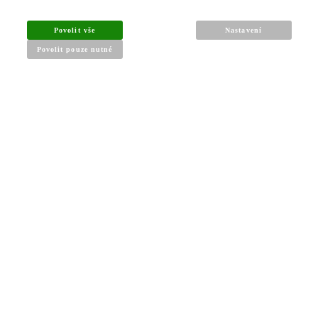
INFORMACE PRO KUPUJÍCÍ
Povolit vše
Nastavení
Povolit pouze nutné
Obchodní podmínky
Reklamační řád
Články a návody
Nejčastější dotazy
Kontakt