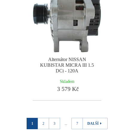
Alternátor NISSAN
KUBISTAR MICRA III 1.5
DCi - 120A
Skladem
3 579 Kč
1
2
3
...
7
DALŠÍ