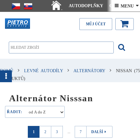
AUTODOPLŇKY
Ceny doručení
 MENU 
.
Články - návody
Kontakt
MŮJ ÚČET
DOMŮ
LEVNÉ AUTODÍLY
ALTERNÁTORY
NISSAN
(75
PRODUKTŮ)
Alternátor Nisssan
ŘADIT:
1
2
3
...
7
DALŠÍ