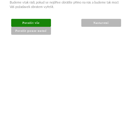
Budeme však rádi, pokud se nejdříve obrátíte přímo na nás a budeme tak moct
Váš požadavek obratem vyřešit.
INFORMACE PRO KUPUJÍCÍ
Povolit vše
Nastavení
Povolit pouze nutné
Obchodní podmínky
Reklamační řád
Články a návody
Nejčastější dotazy
Kontakt