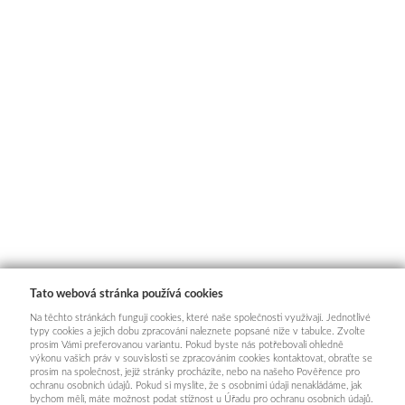
Tato webová stránka používá cookies
Na těchto stránkách fungují cookies, které naše společnosti využívají. Jednotlivé
typy cookies a jejich dobu zpracování naleznete popsané níže v tabulce. Zvolte
prosím Vámi preferovanou variantu. Pokud byste nás potřebovali ohledně
výkonu vašich práv v souvislosti se zpracováním cookies kontaktovat, obraťte se
prosím na společnost, jejíž stránky procházíte, nebo na našeho Pověřence pro
ochranu osobních údajů. Pokud si myslíte, že s osobními údaji nenakládáme, jak
bychom měli, máte možnost podat stížnost u Úřadu pro ochranu osobních údajů.