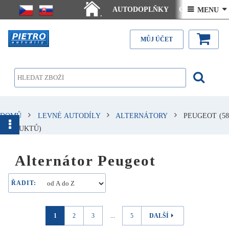
AUTODOPLŇKY
Ceny doručení
 MENU 
.
Články - návody
Kontakt
MŮJ ÚČET
DOMŮ
LEVNÉ AUTODÍLY
ALTERNÁTORY
PEUGEOT
(58
PRODUKTŮ)
Alternátor Peugeot
ŘADIT:
1
2
3
...
5
DALŠÍ