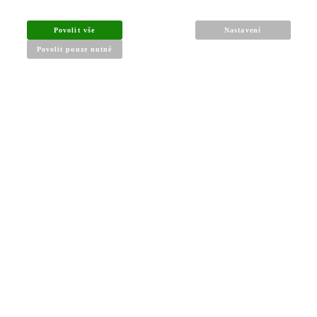
INFORMACE PRO KUPUJÍCÍ
Povolit vše
Nastavení
Povolit pouze nutné
Obchodní podmínky
Reklamační řád
Články a návody
Nejčastější dotazy
Kontakt