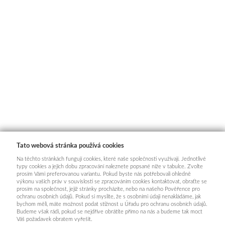
Tato webová stránka používá cookies
Na těchto stránkách fungují cookies, které naše společnosti využívají. Jednotlivé
typy cookies a jejich dobu zpracování naleznete popsané níže v tabulce. Zvolte
prosím Vámi preferovanou variantu. Pokud byste nás potřebovali ohledně
výkonu vašich práv v souvislosti se zpracováním cookies kontaktovat, obraťte se
prosím na společnost, jejíž stránky procházíte, nebo na našeho Pověřence pro
ochranu osobních údajů. Pokud si myslíte, že s osobními údaji nenakládáme, jak
bychom měli, máte možnost podat stížnost u Úřadu pro ochranu osobních údajů.
Budeme však rádi, pokud se nejdříve obrátíte přímo na nás a budeme tak moct
Váš požadavek obratem vyřešit.