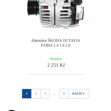
Alternátor ŠKODA OCTAVIA
FABIA 1.4 1.6 2.0
Skladem
2 251 Kč
1
2
3
...
9
DALŠÍ