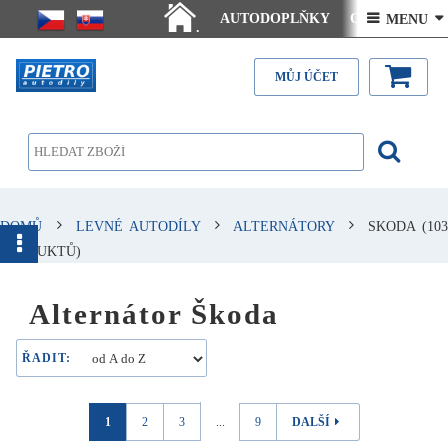
AUTODOPLŇKY
Ceny doručení
 MENU 
.
Články - návody
Kontakt
MŮJ ÚČET
DOMŮ
LEVNÉ AUTODÍLY
ALTERNÁTORY
SKODA
(103
PRODUKTŮ)
Alternátor Škoda
ŘADIT:
1
2
3
...
9
DALŠÍ