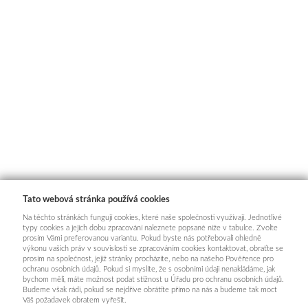
Tato webová stránka používá cookies
Na těchto stránkách fungují cookies, které naše společnosti využívají. Jednotlivé
typy cookies a jejich dobu zpracování naleznete popsané níže v tabulce. Zvolte
prosím Vámi preferovanou variantu. Pokud byste nás potřebovali ohledně
výkonu vašich práv v souvislosti se zpracováním cookies kontaktovat, obraťte se
prosím na společnost, jejíž stránky procházíte, nebo na našeho Pověřence pro
ochranu osobních údajů. Pokud si myslíte, že s osobními údaji nenakládáme, jak
bychom měli, máte možnost podat stížnost u Úřadu pro ochranu osobních údajů.
Budeme však rádi, pokud se nejdříve obrátíte přímo na nás a budeme tak moct
Váš požadavek obratem vyřešit.