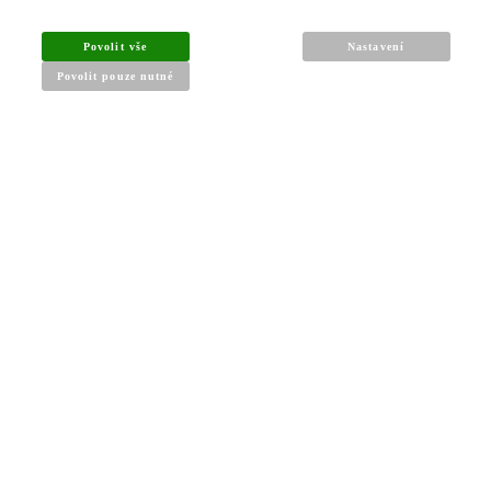
INFORMACE PRO KUPUJÍCÍ
Povolit vše
Nastavení
Povolit pouze nutné
Obchodní podmínky
Reklamační řád
Články a návody
Nejčastější dotazy
Kontakt