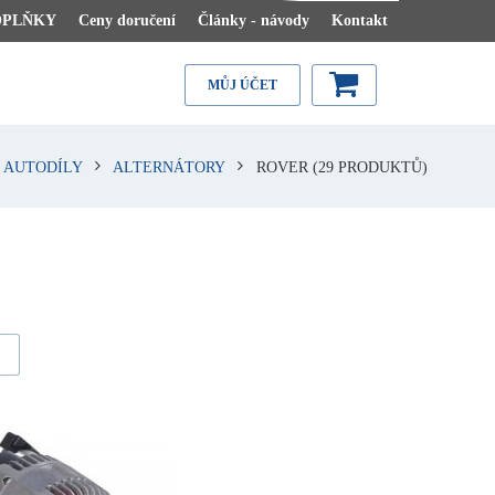
OPLŇKY
Ceny doručení
Články - návody
Kontakt
MŮJ ÚČET
 AUTODÍLY
ALTERNÁTORY
ROVER
(29 PRODUKTŮ)