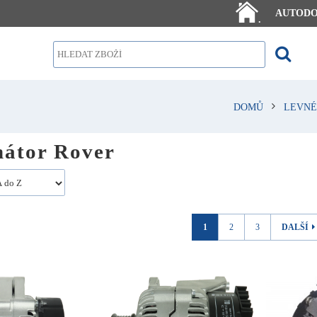
AUTOD
.
DOMŮ
LEVNÉ
nátor Rover
1
2
3
DALŠÍ