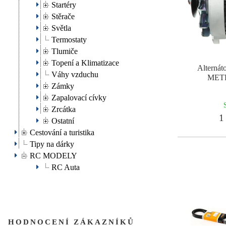
Startéry
Stěrače
Světla
Termostaty
Tlumiče
Topení a Klimatizace
Alterná
Váhy vzduchu
METR
Zámky
Zapalovací cívky
Zrcátka
1 
Ostatní
Cestování a turistika
Tipy na dárky
RC MODELY
RC Auta
HODNOCENÍ ZÁKAZNÍKŮ