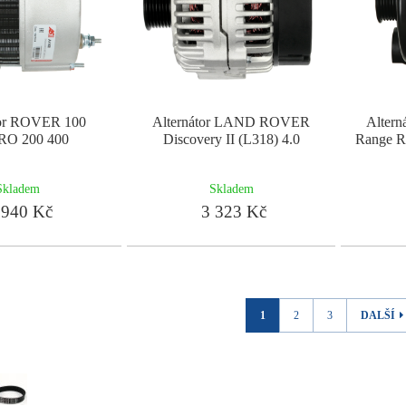
tor ROVER 100
Alternátor LAND ROVER
Alter
O 200 400
Discovery II (L318) 4.0
Range Ro
Skladem
Skladem
940 Kč
3 323 Kč
1
2
3
DALŠÍ