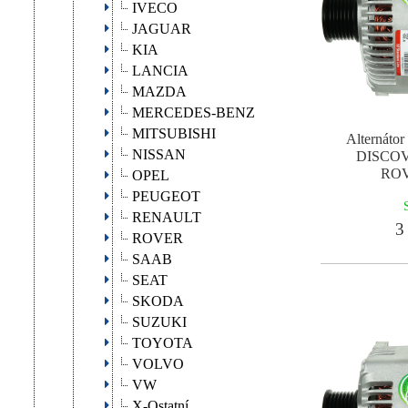
IVECO
JAGUAR
KIA
LANCIA
MAZDA
MERCEDES-BENZ
MITSUBISHI
Alternát
NISSAN
DISCO
ROV
OPEL
PEUGEOT
RENAULT
3 
ROVER
SAAB
SEAT
SKODA
SUZUKI
TOYOTA
VOLVO
VW
X-Ostatní