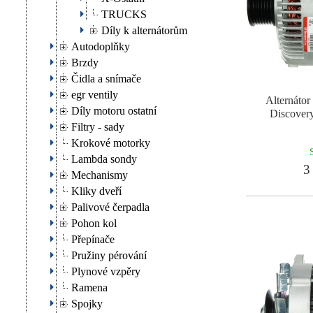
TRUCKS
Díly k alternátorům
Autodoplňky
Brzdy
Čidla a snímače
egr ventily
Alternát
Díly motoru ostatní
Discover
Filtry - sady
Krokové motorky
Lambda sondy
3 
Mechanismy
Kliky dveří
Palivové čerpadla
Pohon kol
Přepínače
Pružiny pérování
Plynové vzpěry
Ramena
Spojky