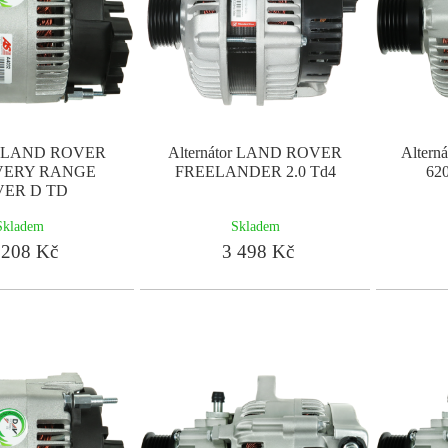
or LAND ROVER
Alternátor LAND ROVER
Altern
VERY RANGE
FREELANDER 2.0 Td4
620
ER D TD
Skladem
Skladem
208 Kč
3 498 Kč