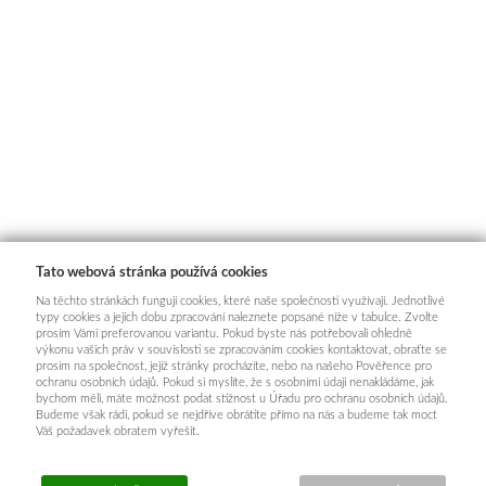
Tato webová stránka používá cookies
Na těchto stránkách fungují cookies, které naše společnosti využívají. Jednotlivé
typy cookies a jejich dobu zpracování naleznete popsané níže v tabulce. Zvolte
prosím Vámi preferovanou variantu. Pokud byste nás potřebovali ohledně
výkonu vašich práv v souvislosti se zpracováním cookies kontaktovat, obraťte se
prosím na společnost, jejíž stránky procházíte, nebo na našeho Pověřence pro
ochranu osobních údajů. Pokud si myslíte, že s osobními údaji nenakládáme, jak
bychom měli, máte možnost podat stížnost u Úřadu pro ochranu osobních údajů.
Budeme však rádi, pokud se nejdříve obrátíte přímo na nás a budeme tak moct
Váš požadavek obratem vyřešit.