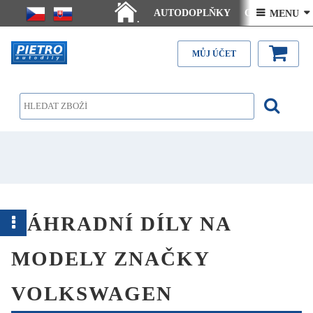
AUTODOPLŇKY
Ceny doručení
 MENU 
.
Články - návody
Kontakt
MŮJ ÚČET
NÁHRADNÍ DÍLY NA
MODELY ZNAČKY
VOLKSWAGEN