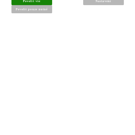
Povolit vše
Nastavení
Povolit pouze nutné
INFORMACE PRO KUPUJÍCÍ
Obchodní podmínky
Reklamační řád
Články a návody
Nejčastější dotazy
Kontakt