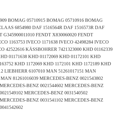
710909 BOMAG 05710915 BOMAG 05710916 BOMAG
 CLAAS 6854980 DAF 1516564R DAF 1516573R DAF
T G345900011010 FENDT X830060020 FENDT
ECO 1163753 IVECO 1171638 IVECO 42498284 IVECO
ECO 42522616 KÄSSBOHRER 7421323000 KHD 01162339
KHD 01171638 KHD 01172069 KHD 01172101 KHD
1163752 KHD 1172069 KHD 1172101 KHD 1172189 KHD
12 LIEBHERR 6107010 MAN 51261017151 MAN
7 MAN 81261016039 MERCEDES-BENZ 0021543802
 MERCEDES-BENZ 0021544602 MERCEDES-BENZ
0021549102 MERCEDES-BENZ 0031540502
 MERCEDES-BENZ 0031541102 MERCEDES-BENZ
0041542602