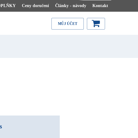
OPLŇKY
Ceny doručení
Články - návody
Kontakt
MŮJ ÚČET
s