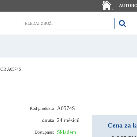
AUTOD
.
OR A0574S
A0574S
Kód produktu
24 měsíců
Záruka
Cena za k
Skladem
Dostupnost