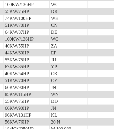
100KW/136HP
WC
55KW/75HP
DR
74KW/100HP
WH
51KW/70HP
CN
64KW/87HP
DE
100KW/136HP
WC
40KW/55HP
ZA
44KW/60HP
EP
55KW/75HP
JU
63KW/85HP
YP
40KW/54HP
CR
51KW/70HP
CY
66KW/90HP
JN
85KW/115HP
WN
55KW/75HP
DD
66KW/90HP
JN
96KW/131HP
KL
56KW/76HP
20 N
184KW/250HP
M 100.980