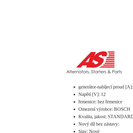
generátor-nabíjecí proud [A]
Napětí [V]: 12
řemenice: bez řemenice
Omezení výrobce: BOSCH
Kvalita, jakost: STANDAR
Nový díl bez zástavy:
Stav:
Nové