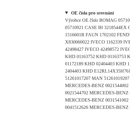
OE čísla pro srovnání
Výrobce OE číslo BOMAG 05
05710921 CASE IH 3218544EX
1516601R FAUN 1702102 FEND
X830060022 IVECO 1162339 IV
42498427 IVECO 42498572 IV
KHD 01163752 KHD 01163753 
01172189 KHD 02404403 KHD 
2404403 KHD E12RL14X35H76
51261017207 MAN 5126101920
MERCEDES-BENZ 0021544002
0021544702 MERCEDES-BENZ 
MERCEDES-BENZ 0031541002
0041512626 MERCEDES-BENZ 