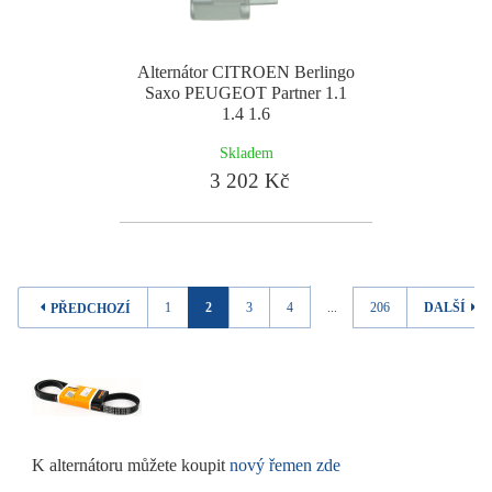
Alternátor CITROEN Berlingo
Saxo PEUGEOT Partner 1.1
1.4 1.6
Skladem
3 202 Kč
1
2
3
4
...
206
DALŠÍ
PŘEDCHOZÍ
K alternátoru můžete koupit
nový řemen zde