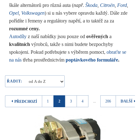
škále alternátorů pro různá auta (
např.
Škoda
,
Citroën
,
Ford
,
Opel
,
Volkswagen
) si u nás vybere opravdu každý. Dále zde
pořídíte i řemeny a regulátory napětí, a to taktéž za za
rozumné ceny.
Autodíly
z naší nabídky jsou pouze od
ověřených
a
kvalitních
výrobců, takže s nimi budete bezpochyby
spokojeni. Pokud potřebujete s výběrem pomoct,
obraťte se
na nás
třeba prostřednictvím
poptávkového formuláře
.
ŘADIT:
1
2
3
4
...
206
DALŠÍ
PŘEDCHOZÍ