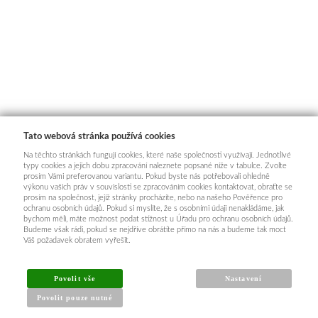
Tato webová stránka používá cookies
Na těchto stránkách fungují cookies, které naše společnosti využívají. Jednotlivé
typy cookies a jejich dobu zpracování naleznete popsané níže v tabulce. Zvolte
prosím Vámi preferovanou variantu. Pokud byste nás potřebovali ohledně
výkonu vašich práv v souvislosti se zpracováním cookies kontaktovat, obraťte se
prosím na společnost, jejíž stránky procházíte, nebo na našeho Pověřence pro
ochranu osobních údajů. Pokud si myslíte, že s osobními údaji nenakládáme, jak
bychom měli, máte možnost podat stížnost u Úřadu pro ochranu osobních údajů.
Budeme však rádi, pokud se nejdříve obrátíte přímo na nás a budeme tak moct
Váš požadavek obratem vyřešit.
INFORMACE PRO KUPUJÍCÍ
Povolit vše
Nastavení
Povolit pouze nutné
Obchodní podmínky