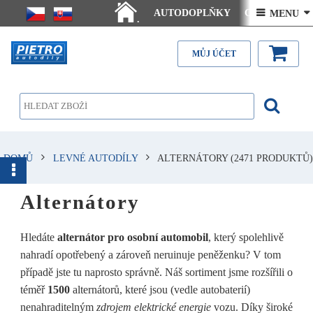
AUTODOPLŇKY
Ceny doručení
 MENU 
.
Články - návody
Kontakt
MŮJ ÚČET
DOMŮ
LEVNÉ AUTODÍLY
ALTERNÁTORY
(2471 PRODUKTŮ)
Alternátory
Hledáte
alternátor pro osobní automobil
, který spolehlivě
nahradí opotřebený a zároveň neruinuje peněženku? V tom
případě jste tu naprosto správně. Náš sortiment jsme rozšířili o
téměř
1500
alternátorů, které jsou (vedle autobaterií)
nenahraditelným
zdrojem elektrické energie
vozu. Díky široké