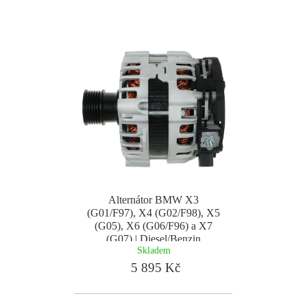
Alternátor BMW X3
(G01/F97), X4 (G02/F98), X5
(G05), X6 (G06/F96) a X7
(G07) | Diesel/Benzin
Skladem
5 895 Kč