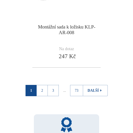
Montážní sada k ložisku KLP-
AR-008
Na dotaz
247 Kč
1
2
3
...
73
DALŠÍ