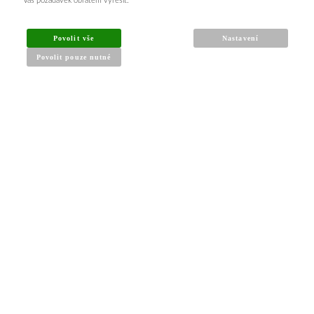
Váš požadavek obratem vyřešit.
INFORMACE PRO KUPUJÍCÍ
Povolit vše
Nastavení
Povolit pouze nutné
Obchodní podmínky
Reklamační řád
Články a návody
Nejčastější dotazy
Kontakt