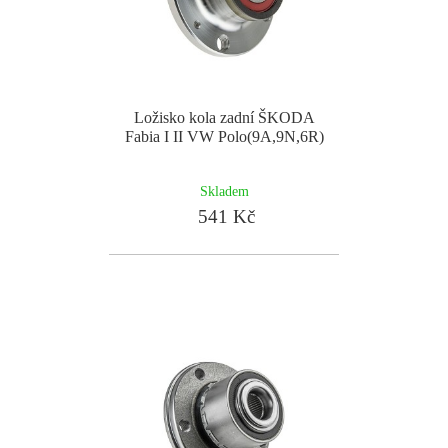
Ložisko kola zadní ŠKODA
Fabia I II VW Polo(9A,9N,6R)
Skladem
541 Kč