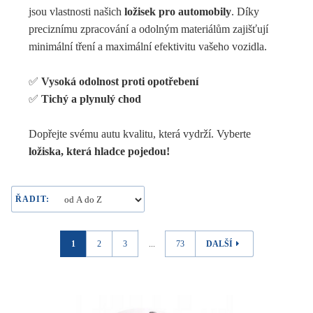
jsou vlastnosti našich
ložisek pro automobily
. Díky
preciznímu zpracování a odolným materiálům zajišťují
minimální tření a maximální efektivitu vašeho vozidla.
✅
Vysoká odolnost proti opotřebení
✅
Tichý a plynulý chod
Dopřejte svému autu kvalitu, která vydrží. Vyberte
ložiska, která hladce pojedou!
ŘADIT:
1
2
3
...
73
DALŠÍ