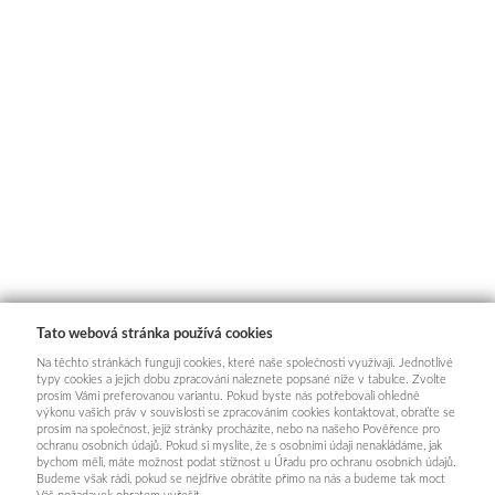
Tato webová stránka používá cookies
Na těchto stránkách fungují cookies, které naše společnosti využívají. Jednotlivé
typy cookies a jejich dobu zpracování naleznete popsané níže v tabulce. Zvolte
prosím Vámi preferovanou variantu. Pokud byste nás potřebovali ohledně
výkonu vašich práv v souvislosti se zpracováním cookies kontaktovat, obraťte se
prosím na společnost, jejíž stránky procházíte, nebo na našeho Pověřence pro
ochranu osobních údajů. Pokud si myslíte, že s osobními údaji nenakládáme, jak
bychom měli, máte možnost podat stížnost u Úřadu pro ochranu osobních údajů.
Budeme však rádi, pokud se nejdříve obrátíte přímo na nás a budeme tak moct