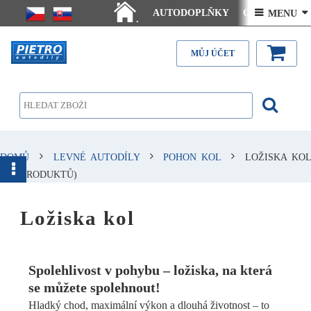
AUTODOPLŇKY
Ceny doručení
 MENU 
.
Články - návody
Kontakt
MŮJ ÚČET
DOMŮ
LEVNÉ AUTODÍLY
POHON KOL
LOŽISKA KO
(876 PRODUKTŮ)
Ložiska kol
Spolehlivost v pohybu – ložiska, na která
se můžete spolehnout!
Hladký chod, maximální výkon a dlouhá životnost – to