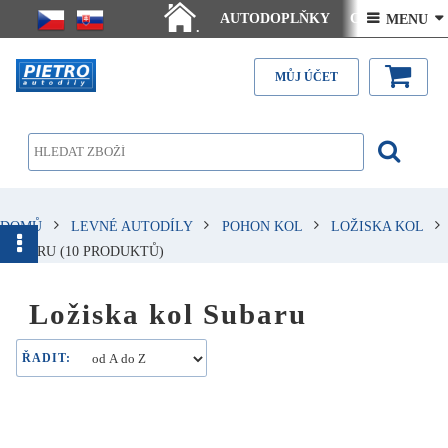
AUTODOPLŇKY
Ceny doručení
 MENU 
.
Články - návody
Kontakt
MŮJ ÚČET
DOMŮ
LEVNÉ AUTODÍLY
POHON KOL
LOŽISKA KOL
SUBARU
(10 PRODUKTŮ)
Ložiska kol Subaru
ŘADIT: