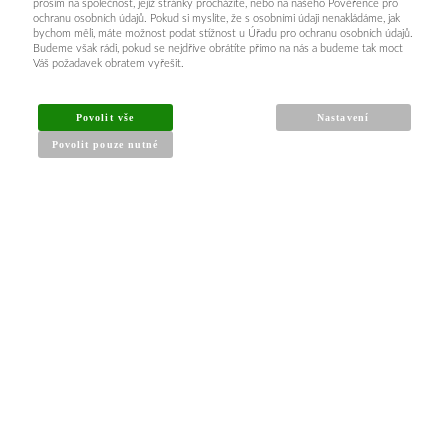
prosím na společnost, jejíž stránky procházíte, nebo na našeho Pověřence pro
ochranu osobních údajů. Pokud si myslíte, že s osobními údaji nenakládáme, jak
bychom měli, máte možnost podat stížnost u Úřadu pro ochranu osobních údajů.
Budeme však rádi, pokud se nejdříve obrátíte přímo na nás a budeme tak moct
Váš požadavek obratem vyřešit.
INFORMACE PRO KUPUJÍCÍ
Povolit vše
Nastavení
Povolit pouze nutné
Obchodní podmínky
Reklamační řád
Články a návody
Nejčastější dotazy
Kontakt