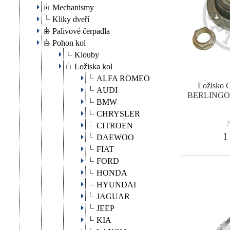
Mechanismy
Kliky dveří
Palivové čerpadla
Pohon kol
Klouby
Ložiska kol
ALFA ROMEO
Ložisko 
AUDI
BERLINGO
BMW
CHRYSLER
CITROEN
1 
DAEWOO
FIAT
FORD
HONDA
HYUNDAI
JAGUAR
JEEP
KIA