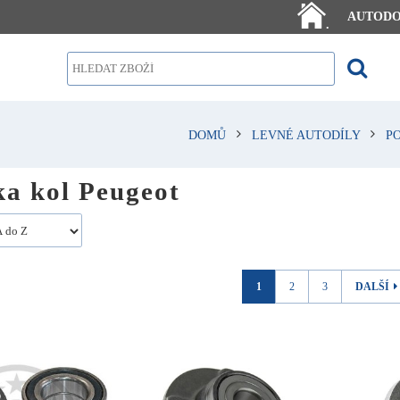
AUTOD
.
DOMŮ
LEVNÉ AUTODÍLY
P
ka kol Peugeot
1
2
3
DALŠÍ