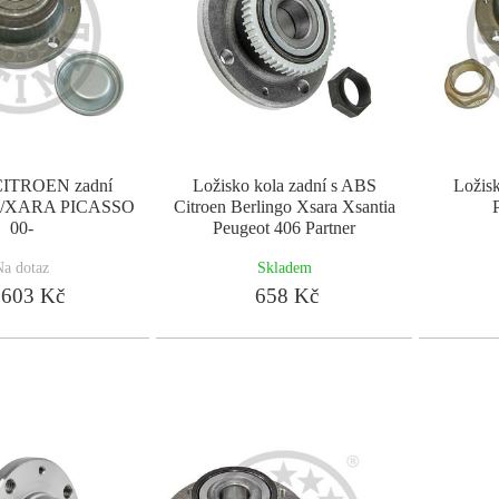
CITROEN zadní
Ložisko kola zadní s ABS
Ložis
/XARA PICASSO
Citroen Berlingo Xsara Xsantia
00-
Peugeot 406 Partner
Na dotaz
Skladem
603 Kč
658 Kč