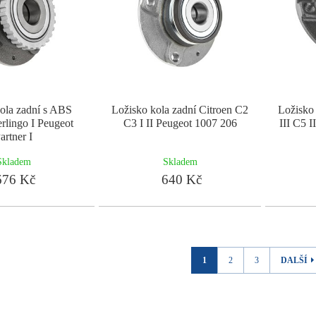
ola zadní s ABS
Ložisko kola zadní Citroen C2
Ložisko 
rlingo I Peugeot
C3 I II Peugeot 1007 206
III C5 
artner I
Skladem
Skladem
76 Kč
640 Kč
1
2
3
DALŠÍ