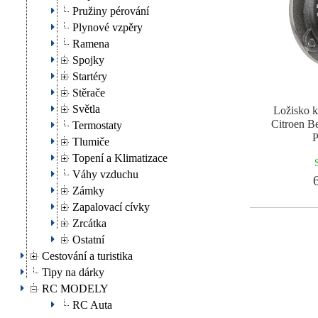
Pružiny pérování
Plynové vzpěry
Ramena
Spojky
Startéry
Stěrače
Světla
Ložisko k
Citroen Be
Termostaty
P
Tlumiče
Topení a Klimatizace
Váhy vzduchu
6
Zámky
Zapalovací cívky
Zrcátka
Ostatní
Cestování a turistika
Tipy na dárky
RC MODELY
RC Auta