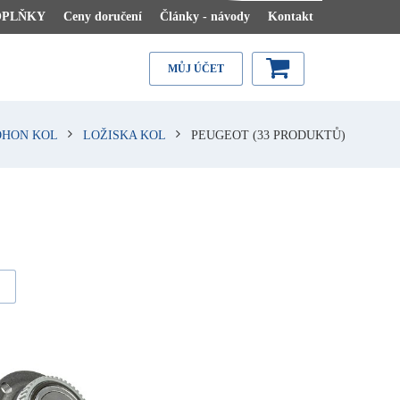
OPLŇKY
Ceny doručení
Články - návody
Kontakt
MŮJ ÚČET
OHON KOL
LOŽISKA KOL
PEUGEOT
(33 PRODUKTŮ)