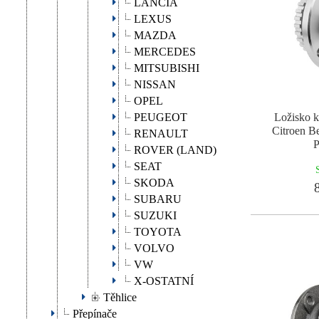
LANCIA
LEXUS
MAZDA
MERCEDES
MITSUBISHI
NISSAN
OPEL
PEUGEOT
Ložisko k
Citroen Be
RENAULT
P
ROVER (LAND)
SEAT
SKODA
8
SUBARU
SUZUKI
TOYOTA
VOLVO
VW
X-OSTATNÍ
Těhlice
Přepínače