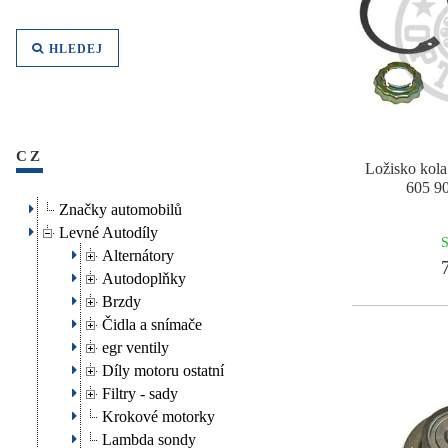
HLEDEJ
CZ
Ložisko ko
605 90
Značky automobilů
Levné Autodíly
S
Alternátory
7
Autodoplňky
Brzdy
Čidla a snímače
egr ventily
Díly motoru ostatní
Filtry - sady
Krokové motorky
Lambda sondy