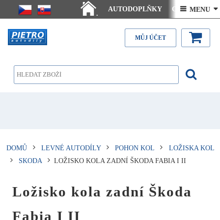
AUTODOPLŇKY
Ceny doručení
 MENU 
.
Články - návody
Kontakt
MŮJ ÚČET
DOMŮ
LEVNÉ AUTODÍLY
POHON KOL
LOŽISKA KOL
SKODA
LOŽISKO KOLA ZADNÍ ŠKODA FABIA I II
Ložisko kola zadní Škoda
Fabia I II