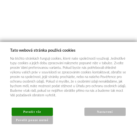
Tato webová stránka používá cookies
Na těchto stránkách fungují cookies, které naše společnosti využívají. Jednotlivé
typy cookies a jejich dobu zpracování naleznete popsané níže v tabulce. Zvolte
prosím Vámi preferovanou variantu. Pokud byste nás potřebovali ohledně
výkonu vašich práv v souvislosti se zpracováním cookies kontaktovat, obraťte se
prosím na společnost, jejíž stránky procházíte, nebo na našeho Pověřence pro
ochranu osobních údajů. Pokud si myslíte, že s osobními údaji nenakládáme, jak
bychom měli, máte možnost podat stížnost u Úřadu pro ochranu osobních údajů.
Budeme však rádi, pokud se nejdříve obrátíte přímo na nás a budeme tak moct
Váš požadavek obratem vyřešit.
Povolit vše
Nastavení
Povolit pouze nutné
INFORMACE PRO KUPUJÍCÍ