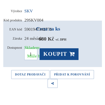
SKV
Výrobce
29SKV004
Kód produktu
Cena za ks
5901947342770
EAN kód
680 Kč 
24 měsíců
Záruka
vč. DPH
Skladem:
Dostupnost
KOUPIT
Může být u Vás už pozítří
DOTAZ PRODAVAČI
PŘIDAT K POROVNÁNÍ