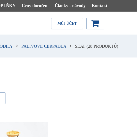
OPLŇKY
Ceny doručení
Články - návody
Kontakt
MŮJ ÚČET
ODÍLY
PALIVOVÉ ČERPADLA
SEAT
(28 PRODUKTŮ)