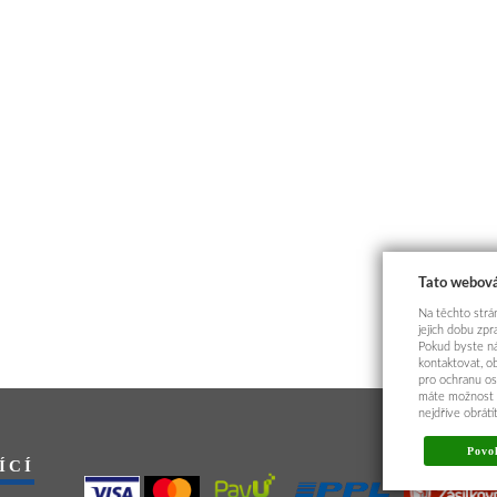
Tato webová
Na těchto strán
jejich dobu zp
Pokud byste ná
kontaktovat, o
pro ochranu os
máte možnost p
nejdříve obrát
Povol
ÍCÍ