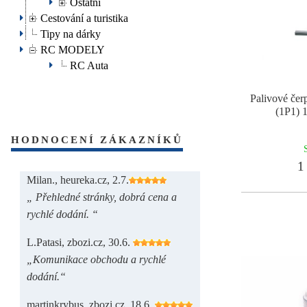
Ostatní
Cestování a turistika
Tipy na dárky
RC MODELY
RC Auta
Palivové č
(1P1) 1
HODNOCENÍ ZÁKAZNÍKŮ
1 
Milan., heureka.cz, 2.7.
„ Přehledné stránky, dobrá cena a
rychlé dodání. “
L.Patasi, zbozi.cz, 30.6.
„Komunikace obchodu a rychlé
dodání.“
martinkrybus, zbozi.cz, 18.6.