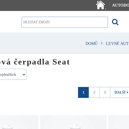
AUTOD
.
DOMŮ
LEVNÉ AUT
ová čerpadla Seat
1
2
3
DALŠÍ