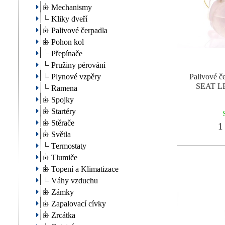
Mechanismy
Kliky dveří
Palivové čerpadla
Pohon kol
Přepínače
Pružiny pérování
Plynové vzpěry
Palivové 
SEAT LE
Ramena
Spojky
Startéry
Stěrače
1 
Světla
Termostaty
Tlumiče
Topení a Klimatizace
Váhy vzduchu
Zámky
Zapalovací cívky
Zrcátka