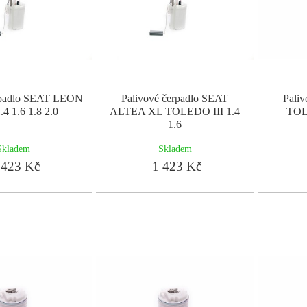
erpadlo SEAT LEON
Palivové čerpadlo SEAT
Pali
.4 1.6 1.8 2.0
ALTEA XL TOLEDO III 1.4
TOLE
1.6
Skladem
Skladem
423 Kč
1 423 Kč