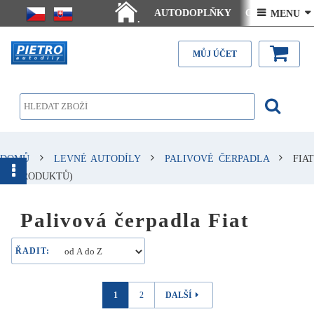
AUTODOPLŇKY
Ceny doručení
 MENU 
.
Články - návody
Kontakt
MŮJ ÚČET
DOMŮ
LEVNÉ AUTODÍLY
PALIVOVÉ ČERPADLA
FIAT
(22 PRODUKTŮ)
Palivová čerpadla Fiat
ŘADIT:
1
2
DALŠÍ