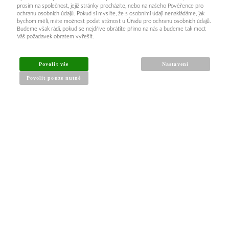
prosím na společnost, jejíž stránky procházíte, nebo na našeho Pověřence pro
ochranu osobních údajů. Pokud si myslíte, že s osobními údaji nenakládáme, jak
bychom měli, máte možnost podat stížnost u Úřadu pro ochranu osobních údajů.
Budeme však rádi, pokud se nejdříve obrátíte přímo na nás a budeme tak moct
Váš požadavek obratem vyřešit.
INFORMACE PRO KUPUJÍCÍ
Povolit vše
Nastavení
Povolit pouze nutné
Obchodní podmínky
Reklamační řád
Články a návody
Nejčastější dotazy
Kontakt