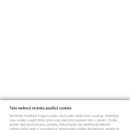
Tato webová stránka používá cookies
Na těchto stránkách fungují cookies, které naše společnosti využívají. Jednotlivé
typy cookies a jejich dobu zpracování naleznete popsané níže v tabulce. Zvolte
prosím Vámi preferovanou variantu. Pokud byste nás potřebovali ohledně
výkonu vašich práv v souvislosti se zpracováním cookies kontaktovat, obraťte se