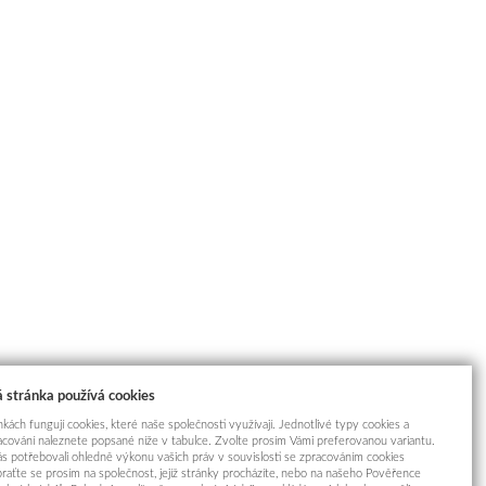
 stránka používá cookies
kách fungují cookies, které naše společnosti využívají. Jednotlivé typy cookies a
racování naleznete popsané níže v tabulce. Zvolte prosím Vámi preferovanou variantu.
s potřebovali ohledně výkonu vašich práv v souvislosti se zpracováním cookies
braťte se prosím na společnost, jejíž stránky procházíte, nebo na našeho Pověřence