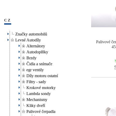
CZ
Značky automobilů
Levné Autodíly
Palivové č
Alternátory
45
Autodoplňky
Brzdy
Čidla a snímače
5
egr ventily
Díly motoru ostatní
Filtry - sady
Krokové motorky
Lambda sondy
Mechanismy
Kliky dveří
Palivové čerpadla