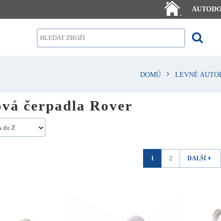
AUTOD
.
DOMŮ
LEVNÉ AUTO
ová čerpadla Rover
1
2
DALŠÍ