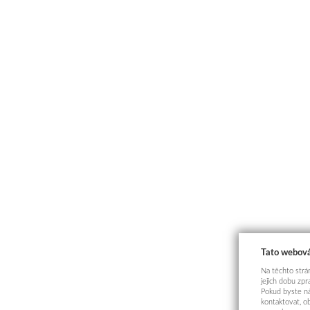
Tato webová
Na těchto strán
jejich dobu zp
Pokud byste ná
kontaktovat, o