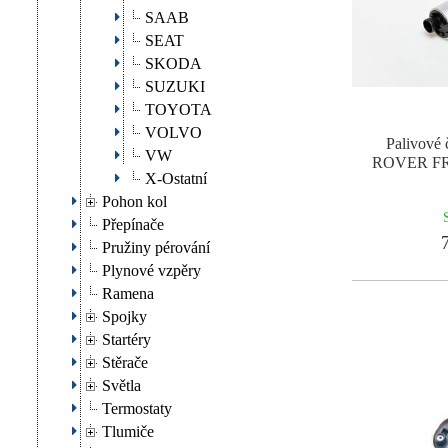
SAAB
SEAT
SKODA
SUZUKI
TOYOTA
VOLVO
Palivové
VW
ROVER FR
X-Ostatní
Pohon kol
Přepínače
7
Pružiny pérování
Plynové vzpěry
Ramena
Spojky
Startéry
Stěrače
Světla
Termostaty
Tlumiče