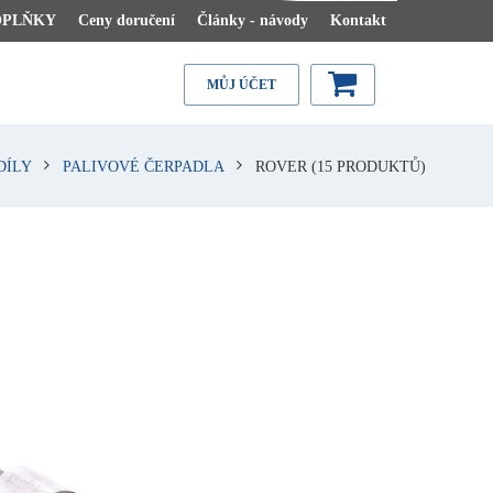
OPLŇKY
Ceny doručení
Články - návody
Kontakt
MŮJ ÚČET
DÍLY
PALIVOVÉ ČERPADLA
ROVER
(15 PRODUKTŮ)