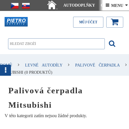
AUTODOPLŇKY
Ceny doručení
 MENU 
.
Články - návody
Kontakt
MŮJ ÚČET
DOMŮ
LEVNÉ AUTODÍLY
PALIVOVÉ ČERPADLA
MITSUBISHI
(0 PRODUKTŮ)
Palivová čerpadla
Mitsubishi
V této kategorii zatím nejsou žádné produkty.