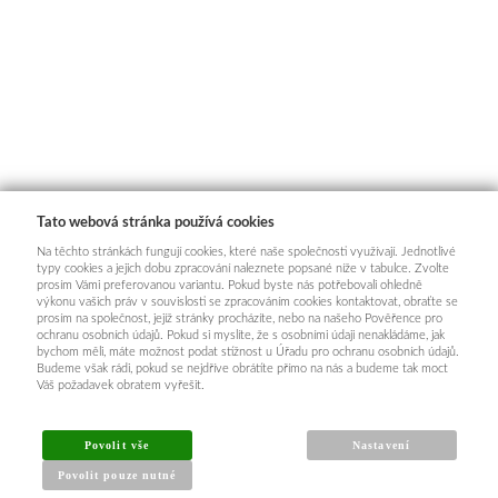
Tato webová stránka používá cookies
Na těchto stránkách fungují cookies, které naše společnosti využívají. Jednotlivé
typy cookies a jejich dobu zpracování naleznete popsané níže v tabulce. Zvolte
prosím Vámi preferovanou variantu. Pokud byste nás potřebovali ohledně
výkonu vašich práv v souvislosti se zpracováním cookies kontaktovat, obraťte se
prosím na společnost, jejíž stránky procházíte, nebo na našeho Pověřence pro
ochranu osobních údajů. Pokud si myslíte, že s osobními údaji nenakládáme, jak
bychom měli, máte možnost podat stížnost u Úřadu pro ochranu osobních údajů.
Budeme však rádi, pokud se nejdříve obrátíte přímo na nás a budeme tak moct
Váš požadavek obratem vyřešit.
INFORMACE PRO KUPUJÍCÍ
Povolit vše
Nastavení
Povolit pouze nutné
Obchodní podmínky