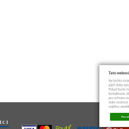
Tato webová
Na těchto strán
jejich dobu zp
Pokud byste ná
kontaktovat, o
pro ochranu os
máte možnost p
nejdříve obrát
Povol
ÍCÍ