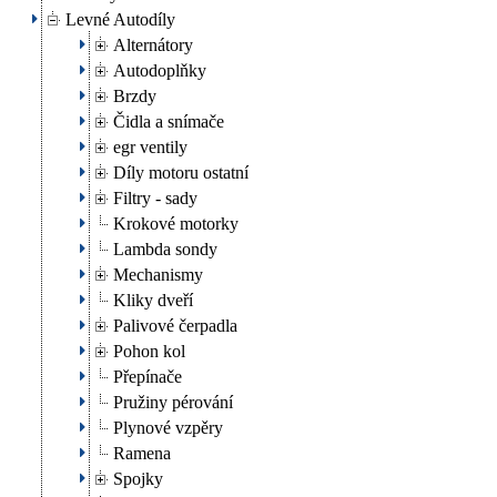
Levné Autodíly
Alternátory
Autodoplňky
Brzdy
Čidla a snímače
egr ventily
Díly motoru ostatní
Filtry - sady
Krokové motorky
Lambda sondy
Mechanismy
Kliky dveří
Palivové čerpadla
Pohon kol
Přepínače
Pružiny pérování
Plynové vzpěry
Ramena
Spojky