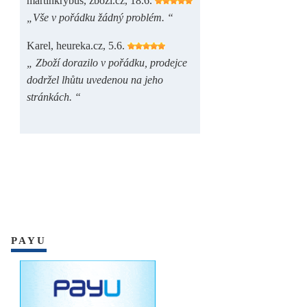
martinkrybus, zbozi.cz, 18.6.
„Vše v pořádku žádný problém. “
Karel, heureka.cz, 5.6.
„ Zboží dorazilo v pořádku, prodejce
dodržel lhůtu uvedenou na jeho
stránkách. “
PAYU