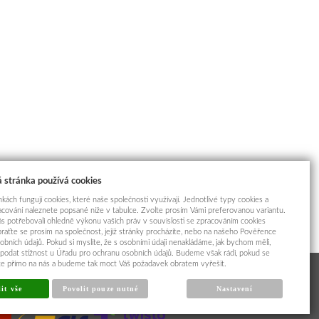
 stránka používá cookies
kách fungují cookies, které naše společnosti využívají. Jednotlivé typy cookies a
racování naleznete popsané níže v tabulce. Zvolte prosím Vámi preferovanou variantu.
s potřebovali ohledně výkonu vašich práv v souvislosti se zpracováním cookies
braťte se prosím na společnost, jejíž stránky procházíte, nebo na našeho Pověřence
obních údajů. Pokud si myslíte, že s osobními údaji nenakládáme, jak bychom měli,
odat stížnost u Úřadu pro ochranu osobních údajů. Budeme však rádi, pokud se
íte přímo na nás a budeme tak moct Váš požadavek obratem vyřešit.
it vše
Povolit pouze nutné
Nastavení