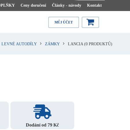
OPLŇKY
Ceny doručení
Články - návody
Kontakt
MŮJ ÚČET
LEVNÉ AUTODÍLY
ZÁMKY
LANCIA
(0 PRODUKTŮ)
Dodání od 79 Kč