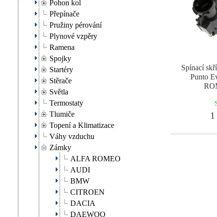
Pohon kol
Přepínače
Pružiny pérování
Plynové vzpěry
Ramena
Spojky
Spínací sk
Startéry
Punto E
Stěrače
RO
Světla
Termostaty
Tlumiče
1 
Topení a Klimatizace
Váhy vzduchu
Zámky
ALFA ROMEO
AUDI
BMW
CITROEN
DACIA
DAEWOO