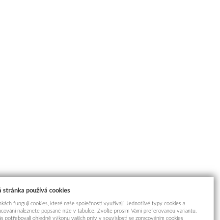
 stránka používá cookies
kách fungují cookies, které naše společnosti využívají. Jednotlivé typy cookies a
racování naleznete popsané níže v tabulce. Zvolte prosím Vámi preferovanou variantu.
s potřebovali ohledně výkonu vašich práv v souvislosti se zpracováním cookies