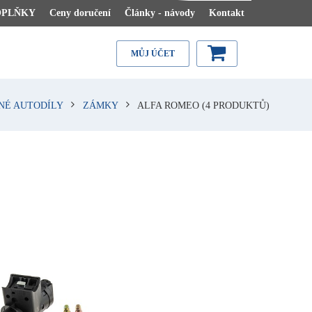
OPLŇKY
Ceny doručení
Články - návody
Kontakt
MŮJ ÚČET
NÉ AUTODÍLY
ZÁMKY
ALFA ROMEO
(4 PRODUKTŮ)