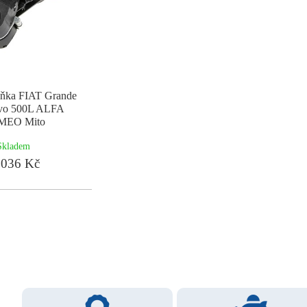
říňka FIAT Grande
vo 500L ALFA
MEO Mito
Skladem
036 Kč