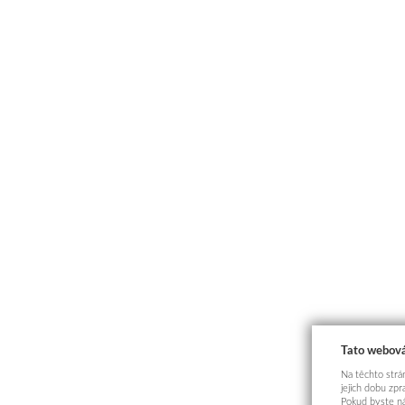
Tato webová
Na těchto strán
jejich dobu zp
Pokud byste ná