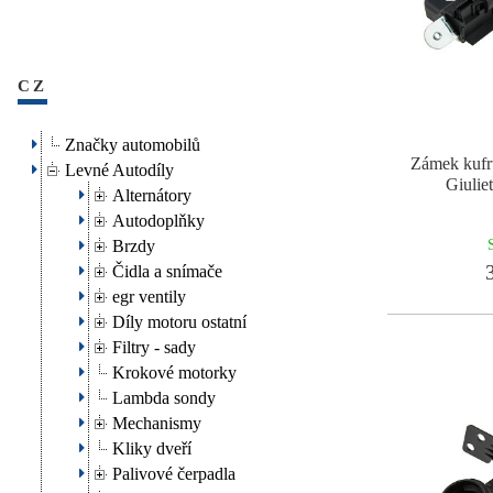
CZ
Značky automobilů
Zámek ku
Levné Autodíly
Giulie
Alternátory
Autodoplňky
Brzdy
3
Čidla a snímače
egr ventily
Díly motoru ostatní
Filtry - sady
Krokové motorky
Lambda sondy
Mechanismy
Kliky dveří
Palivové čerpadla