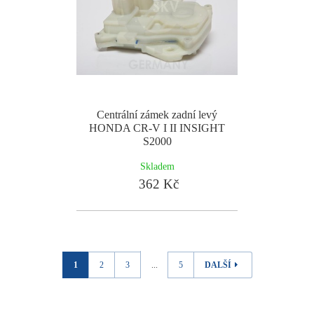
Centrální zámek zadní levý
HONDA CR-V I II INSIGHT
S2000
Skladem
362 Kč
1
2
3
...
5
DALŠÍ