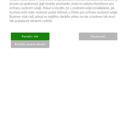
prosím na společnost, jejíž stránky procházíte, nebo na našeho Pověřence pro
ochranu osobních údajů. Pokud si myslíte, že s osobními údaji nenakládáme, jak
bychom měli, máte možnost podat stížnost u Úřadu pro ochranu osobních údajů.
Budeme však rádi, pokud se nejdříve obrátíte přímo na nás a budeme tak moct
Váš požadavek obratem vyřešit.
INFORMACE PRO KUPUJÍCÍ
Povolit vše
Nastavení
Povolit pouze nutné
Obchodní podmínky
Reklamační řád
Články a návody
Nejčastější dotazy
Kontakt