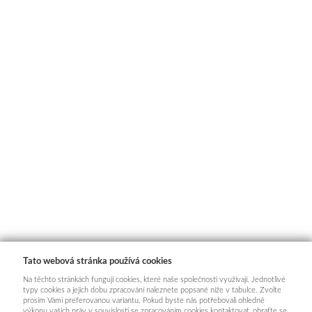
Tato webová stránka používá cookies
Na těchto stránkách fungují cookies, které naše společnosti využívají. Jednotlivé
typy cookies a jejich dobu zpracování naleznete popsané níže v tabulce. Zvolte
prosím Vámi preferovanou variantu. Pokud byste nás potřebovali ohledně
výkonu vašich práv v souvislosti se zpracováním cookies kontaktovat, obraťte se