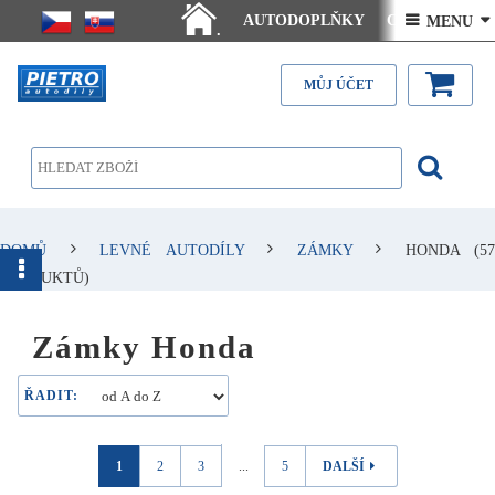
AUTODOPLŇKY
Ceny doručení
 MENU 
.
Články - návody
Kontakt
MŮJ ÚČET
DOMŮ
LEVNÉ AUTODÍLY
ZÁMKY
HONDA
(57
PRODUKTŮ)
Zámky Honda
ŘADIT:
1
2
3
...
5
DALŠÍ