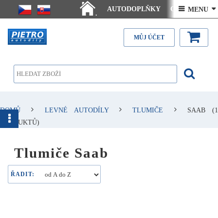
AUTODOPLŇKY
Ceny doručení
 MENU 
.
Články - návody
Kontakt
MŮJ ÚČET
DOMŮ
LEVNÉ AUTODÍLY
TLUMIČE
SAAB
(1
PRODUKTŮ)
Tlumiče Saab
ŘADIT: