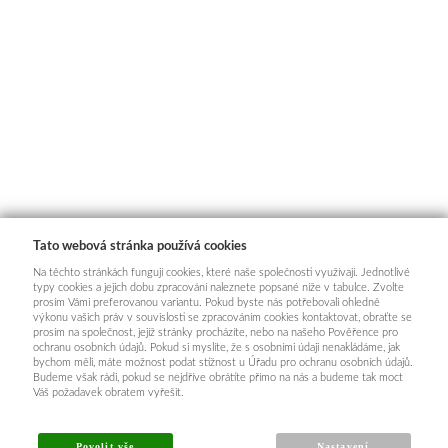
Tato webová stránka používá cookies
Na těchto stránkách fungují cookies, které naše společnosti využívají. Jednotlivé
typy cookies a jejich dobu zpracování naleznete popsané níže v tabulce. Zvolte
prosím Vámi preferovanou variantu. Pokud byste nás potřebovali ohledně
výkonu vašich práv v souvislosti se zpracováním cookies kontaktovat, obraťte se
prosím na společnost, jejíž stránky procházíte, nebo na našeho Pověřence pro
ochranu osobních údajů. Pokud si myslíte, že s osobními údaji nenakládáme, jak
bychom měli, máte možnost podat stížnost u Úřadu pro ochranu osobních údajů.
Budeme však rádi, pokud se nejdříve obrátíte přímo na nás a budeme tak moct
Váš požadavek obratem vyřešit.
INFORMACE PRO KUPUJÍCÍ
Povolit vše
Nastavení