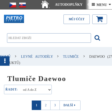
AUTODOPLŇKY
Ceny doručení
 MENU 
.
Články - návody
Kontakt
MŮJ ÚČET
DOMŮ
LEVNÉ AUTODÍLY
TLUMIČE
DAEWOO
(27
PRODUKTŮ)
Tlumiče Daewoo
ŘADIT:
1
2
3
DALŠÍ