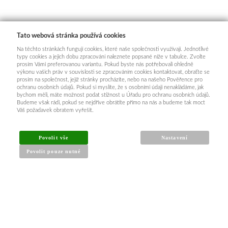
Tato webová stránka používá cookies
Na těchto stránkách fungují cookies, které naše společnosti využívají. Jednotlivé
typy cookies a jejich dobu zpracování naleznete popsané níže v tabulce. Zvolte
prosím Vámi preferovanou variantu. Pokud byste nás potřebovali ohledně
výkonu vašich práv v souvislosti se zpracováním cookies kontaktovat, obraťte se
prosím na společnost, jejíž stránky procházíte, nebo na našeho Pověřence pro
ochranu osobních údajů. Pokud si myslíte, že s osobními údaji nenakládáme, jak
bychom měli, máte možnost podat stížnost u Úřadu pro ochranu osobních údajů.
Budeme však rádi, pokud se nejdříve obrátíte přímo na nás a budeme tak moct
Váš požadavek obratem vyřešit.
INFORMACE PRO KUPUJÍCÍ
Povolit vše
Nastavení
Povolit pouze nutné
Obchodní podmínky
Reklamační řád
Články a návody
Nejčastější dotazy
Kontakt