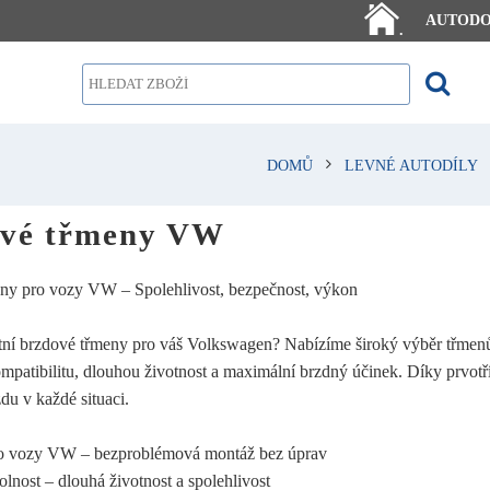
AUTOD
.
DOMŮ
LEVNÉ AUTODÍLY
vé třmeny VW
ny pro vozy VW – Spolehlivost, bezpečnost, výkon
itní brzdové třmeny pro váš Volkswagen? Nabízíme široký výběr třmenů
patibilitu, dlouhou životnost a maximální brzdný účinek. Díky prvotří
du v každé situaci.
o vozy VW – bezproblémová montáž bez úprav
nost – dlouhá životnost a spolehlivost