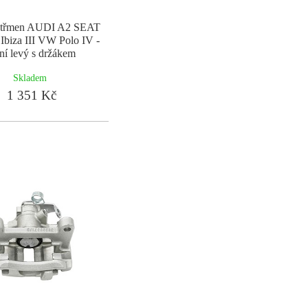
 třmen AUDI A2 SEAT
Ibiza III VW Polo IV -
ní levý s držákem
Skladem
1 351 Kč