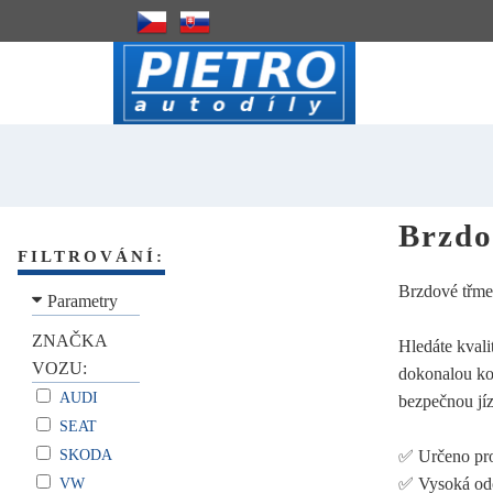
Brzdo
FILTROVÁNÍ:
Brzdové třme
Parametry
ZNAČKA
Hledáte kval
VOZU:
dokonalou kom
AUDI
bezpečnou jíz
SEAT
SKODA
✅ Určeno pr
✅ Vysoká odol
VW