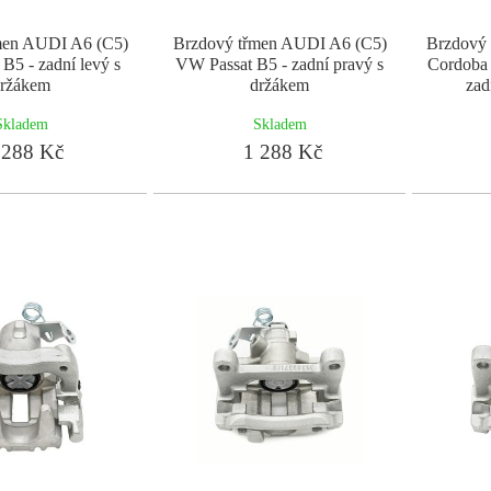
men AUDI A6 (C5)
Brzdový třmen AUDI A6 (C5)
Brzdový
B5 - zadní levý s
VW Passat B5 - zadní pravý s
Cordoba 
ržákem
držákem
zad
Skladem
Skladem
288 Kč
1 288 Kč