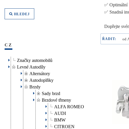
✅ Optimální 
✅ Snadná ins
HLEDEJ
Dopřejte svém
ŘADIT:
CZ
Značky automobilů
Levné Autodíly
Alternátory
Autodoplňky
Brzdy
Sady brzd
Brzdové třmeny
ALFA ROMEO
AUDI
BMW
CITROEN