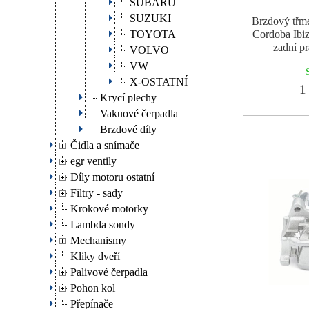
SUBARU
SUZUKI
Brzdový tř
TOYOTA
Cordoba Ibiz
zadní p
VOLVO
VW
X-OSTATNÍ
1 
Krycí plechy
Vakuové čerpadla
Brzdové díly
Čidla a snímače
egr ventily
Díly motoru ostatní
Filtry - sady
Krokové motorky
Lambda sondy
Mechanismy
Kliky dveří
Palivové čerpadla
Pohon kol
Přepínače