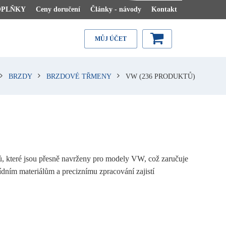
OPLŇKY
Ceny doručení
Články - návody
Kontakt
MŮJ ÚČET
BRZDY
BRZDOVÉ TŘMENY
VW
(236 PRODUKTŮ)
, které jsou přesně navrženy pro modely VW, což zaručuje
dním materiálům a preciznímu zpracování zajistí