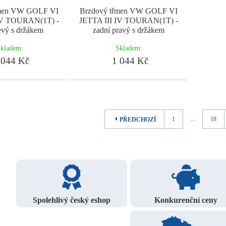
řmen VW GOLF VI
Brzdový třmen VW GOLF VI
IV TOURAN(1T) -
JETTA III IV TOURAN(1T) -
evý s držákem
zadní pravý s držákem
kladem:
Skladem:
044 Kč
1 044 Kč
1
...
18
PŘEDCHOZÍ
Spolehlivý český eshop
Konkurenční ceny