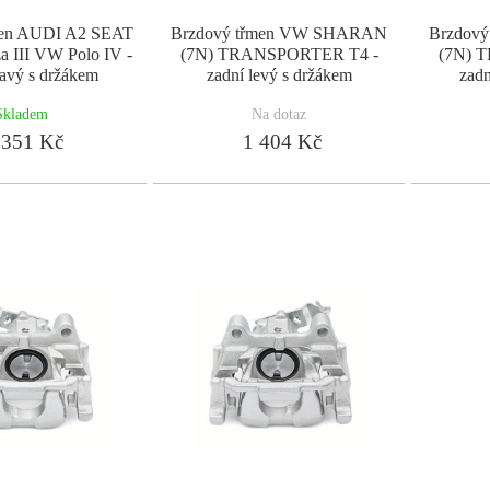
men AUDI A2 SEAT
Brzdový třmen VW SHARAN
Brzdov
a III VW Polo IV -
(7N) TRANSPORTER T4 -
(7N) 
ravý s držákem
zadní levý s držákem
zadn
Skladem
Na dotaz
351 Kč
1 404 Kč