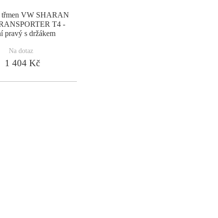
ý třmen VW SHARAN
TRANSPORTER T4 -
í pravý s držákem
Na dotaz
1 404 Kč