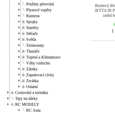
Pružiny pérování
Brzdový t
Plynové vzpěry
JETTA III 
zadní l
Ramena
Spojky
S
Startéry
1 
Stěrače
Světla
Termostaty
Tlumiče
Topení a Klimatizace
Váhy vzduchu
Zámky
Zapalovací cívky
Zrcátka
Ostatní
Cestování a turistika
Tipy na dárky
RC MODELY
RC Auta