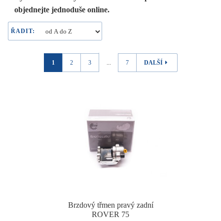
objednejte jednoduše online.
ŘADIT:
1
2
3
...
7
DALŠÍ
Brzdový třmen pravý zadní
ROVER 75