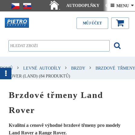
AUTODOPLŇKY
Ceny doručení
 MENU 
.
Články - návody
Kontakt
MŮJ ÚČET
DOMŮ
LEVNÉ AUTODÍLY
BRZDY
BRZDOVÉ TŘMENY
ROVER (LAND)
(84 PRODUKTŮ)
Brzdové třmeny Land
Rover
Kvalitní a cenově výhodné brzdové třmeny pro modely
Land Rover a Range Rover.