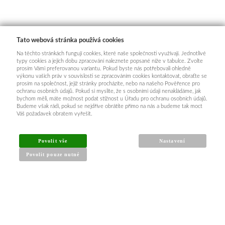
Tato webová stránka používá cookies
Na těchto stránkách fungují cookies, které naše společnosti využívají. Jednotlivé
typy cookies a jejich dobu zpracování naleznete popsané níže v tabulce. Zvolte
prosím Vámi preferovanou variantu. Pokud byste nás potřebovali ohledně
výkonu vašich práv v souvislosti se zpracováním cookies kontaktovat, obraťte se
prosím na společnost, jejíž stránky procházíte, nebo na našeho Pověřence pro
ochranu osobních údajů. Pokud si myslíte, že s osobními údaji nenakládáme, jak
bychom měli, máte možnost podat stížnost u Úřadu pro ochranu osobních údajů.
Budeme však rádi, pokud se nejdříve obrátíte přímo na nás a budeme tak moct
Váš požadavek obratem vyřešit.
INFORMACE PRO KUPUJÍCÍ
Povolit vše
Nastavení
Povolit pouze nutné
Obchodní podmínky
Reklamační řád
Články a návody
Nejčastější dotazy
Kontakt