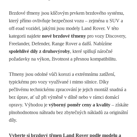
Brzdové třmeny jsou klíčovým prvkem brzdového systému,
který přímo ovlivňuje bezpečnost vozu – zejména u SUV a
off-road vozidel, jakými jsou modely Land Rover. V této
kategorii najdete
nové brzdové třmeny
pro vozy Discovery,
Freelander, Defender, Range Rover a další. Nabízíme
spolehlivé díly z druhovýroby
, které splňují náročné
požadavky na výkon, životnost a přesnou kompatibilitu.
Třmeny jsou odolné vůči korozi a extrémnímu zatížení,
typickému pro vozy využívané i mimo silnice. Díky
pečlivému technickému zpracování je jejich montáž snadná a
bez úprav, ať už při výměně v dílně nebo v rámci domácí
opravy. Výhodou je
výborný poměr ceny a kvality
– získáte
plnohodnotnou náhradu bez zbytečných nákladů za originální
díly.
Vyberte si brzdový třmen Land Rover podle modelu a