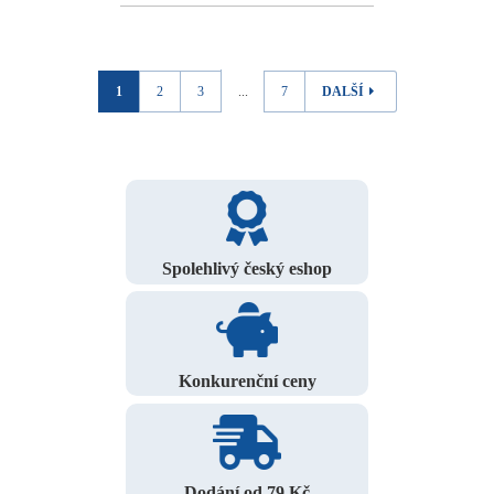
1
2
3
...
7
DALŠÍ
Spolehlivý český eshop
Konkurenční ceny
Dodání od 79 Kč