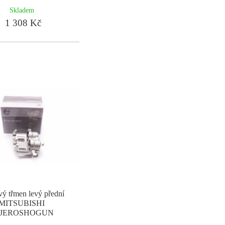
Skladem
1 308 Kč
ý třmen levý přední
MITSUBISHI
AJEROSHOGUN