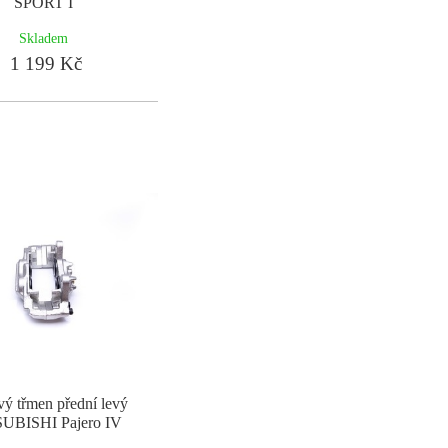
SPORT I
Skladem
1 199 Kč
ý třmen přední levý
UBISHI Pajero IV