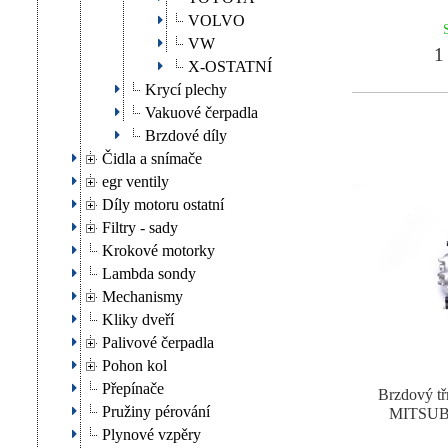
VOLVO
VW
1 
X-OSTATNÍ
Krycí plechy
Vakuové čerpadla
Brzdové díly
Čidla a snímače
egr ventily
Díly motoru ostatní
Filtry - sady
Krokové motorky
Lambda sondy
Mechanismy
Kliky dveří
Palivové čerpadla
Pohon kol
Přepínače
Brzdový tř
Pružiny pérování
MITSUBI
Plynové vzpěry