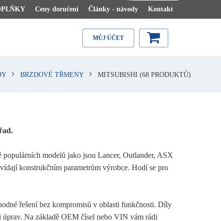
OPLŇKY
Ceny doručení
Články - návody
Kontakt
MŮJ ÚČET
DY
BRZDOVÉ TŘMENY
MITSUBISHI
(68 PRODUKTŮ)
řad.
ě populárních modelů jako jsou Lancer, Outlander, ASX
ovídají konstrukčním parametrům výrobce. Hodí se pro
ýhodné řešení bez kompromisů v oblasti funkčnosti. Díly
ti úprav. Na základě OEM čísel nebo VIN vám rádi