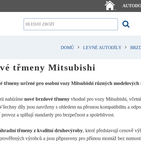
AUTOD
.
DOMŮ
LEVNÉ AUTODÍLY
BRZ
vé třmeny Mitsubishi
é třmeny určené pro osobní vozy Mitsubishi různých modelových 
rii nabízíme
nové brzdové třmeny
vhodné pro vozy Mitsubishi, včetn
Všechny díly jsou navrženy s ohledem na přesnou kompatibilitu a odp
í provoz a splňují standardy pro bezpečnost a spolehlivost.
áhradní třmeny z kvalitní druhovýroby
, které představují cenově v
 prověřených výrobců a jsou připraveny pro přímou montáž bez nutnos