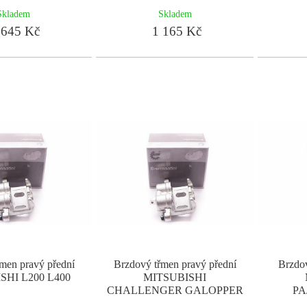
Skladem
Skladem
645 Kč
1 165 Kč
men pravý přední
Brzdový třmen pravý přední
Brzdov
SHI L200 L400
MITSUBISHI
CHALLENGER GALOPPER
P