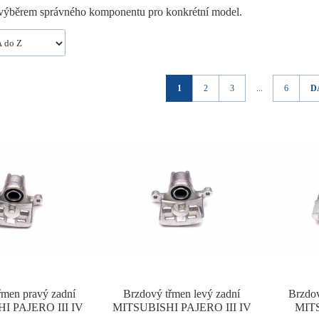
ýběrem správného komponentu pro konkrétní model.
1
2
3
...
6
D
řmen pravý zadní
Brzdový třmen levý zadní
Brzdov
I PAJERO III IV
MITSUBISHI PAJERO III IV
MIT