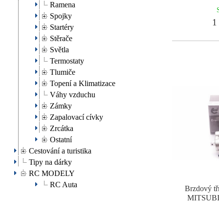
Ramena
Spojky
1 
Startéry
Stěrače
Světla
Termostaty
Tlumiče
Topení a Klimatizace
Váhy vzduchu
Zámky
Zapalovací cívky
Zrcátka
Ostatní
Cestování a turistika
Tipy na dárky
RC MODELY
RC Auta
Brzdový tř
MITSUBI