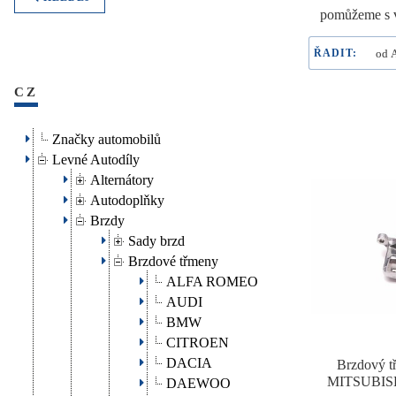
pomůžeme s v
ŘADIT:
CZ
Značky automobilů
Levné Autodíly
Alternátory
Autodoplňky
Brzdy
Sady brzd
Brzdové třmeny
ALFA ROMEO
AUDI
BMW
CITROEN
DACIA
Brzdový t
MITSUBISH
DAEWOO