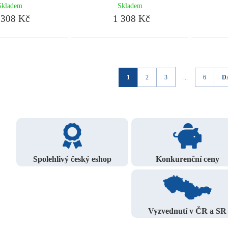
Skladem
Skladem
308 Kč
1 308 Kč
1
2
3
...
6
D
Spolehlivý český eshop
Konkurenční ceny
Vyzvednutí v ČR a SR