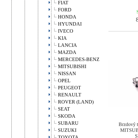
FIAT
FORD
HONDA
8
HYUNDAI
IVECO
KIA
LANCIA
MAZDA
MERCEDES-BENZ
MITSUBISHI
NISSAN
OPEL
PEUGEOT
RENAULT
ROVER (LAND)
SEAT
SKODA
SUBARU
Brzdový t
SUZUKI
MITSUB
S
TOYOTA