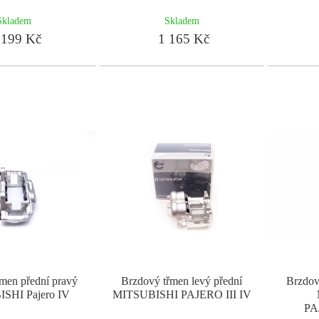
Skladem
Skladem
199 Kč
1 165 Kč
men přední pravý
Brzdový třmen levý přední
Brzdov
SHI Pajero IV
MITSUBISHI PAJERO III IV
P