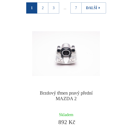
1
2
3
...
7
DALŠÍ
Brzdový třmen pravý přední
MAZDA 2
Skladem
892 Kč