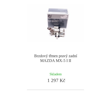
Brzdový třmen pravý zadní
MAZDA MX-5 I II
Skladem
1 297 Kč