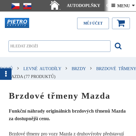
AUTODOPLŇKY
Ceny doručení
 MENU 
.
Články - návody
Kontakt
MŮJ ÚČET
DOMŮ
LEVNÉ AUTODÍLY
BRZDY
BRZDOVÉ TŘMENY
MAZDA
(77 PRODUKTŮ)
Brzdové třmeny Mazda
Funkční náhrady originálních brzdových třmenů Mazda
za dostupnější cenu.
Brzdové třmeny pro vozy Mazda z druhovýroby představují