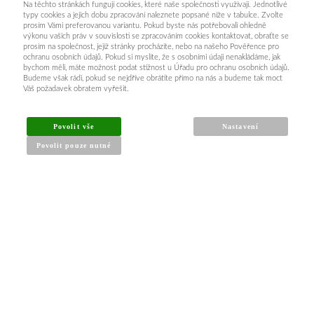
Na těchto stránkách fungují cookies, které naše společnosti využívají. Jednotlivé
typy cookies a jejich dobu zpracování naleznete popsané níže v tabulce. Zvolte
prosím Vámi preferovanou variantu. Pokud byste nás potřebovali ohledně
výkonu vašich práv v souvislosti se zpracováním cookies kontaktovat, obraťte se
prosím na společnost, jejíž stránky procházíte, nebo na našeho Pověřence pro
ochranu osobních údajů. Pokud si myslíte, že s osobními údaji nenakládáme, jak
bychom měli, máte možnost podat stížnost u Úřadu pro ochranu osobních údajů.
Budeme však rádi, pokud se nejdříve obrátíte přímo na nás a budeme tak moct
Váš požadavek obratem vyřešit.
INFORMACE PRO KUPUJÍCÍ
Povolit vše
Nastavení
Povolit pouze nutné
Obchodní podmínky
Reklamační řád
Články a návody
Nejčastější dotazy
Kontakt