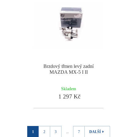
Brzdový třmen levý zadní
MAZDA MX-5 I II
Skladem
1 297 Kč
1
2
3
...
7
DALŠÍ