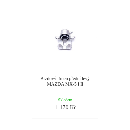
Brzdový třmen přední levý
MAZDA MX-5 I II
Skladem
1 170 Kč