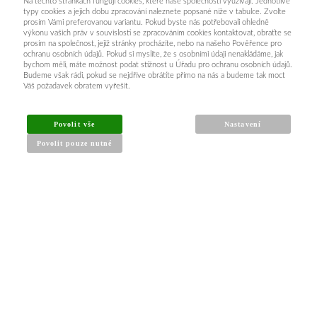
Na těchto stránkách fungují cookies, které naše společnosti využívají. Jednotlivé
typy cookies a jejich dobu zpracování naleznete popsané níže v tabulce. Zvolte
prosím Vámi preferovanou variantu. Pokud byste nás potřebovali ohledně
výkonu vašich práv v souvislosti se zpracováním cookies kontaktovat, obraťte se
prosím na společnost, jejíž stránky procházíte, nebo na našeho Pověřence pro
ochranu osobních údajů. Pokud si myslíte, že s osobními údaji nenakládáme, jak
bychom měli, máte možnost podat stížnost u Úřadu pro ochranu osobních údajů.
Budeme však rádi, pokud se nejdříve obrátíte přímo na nás a budeme tak moct
Váš požadavek obratem vyřešit.
INFORMACE PRO KUPUJÍCÍ
Povolit vše
Nastavení
Povolit pouze nutné
Obchodní podmínky
Reklamační řád
Články a návody
Nejčastější dotazy
Kontakt