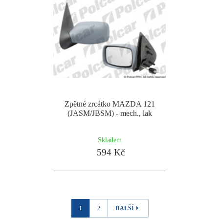
Zpětné zrcátko MAZDA 121
(JASM/JBSM) - mech., lak
Skladem
594 Kč
1
2
DALŠÍ