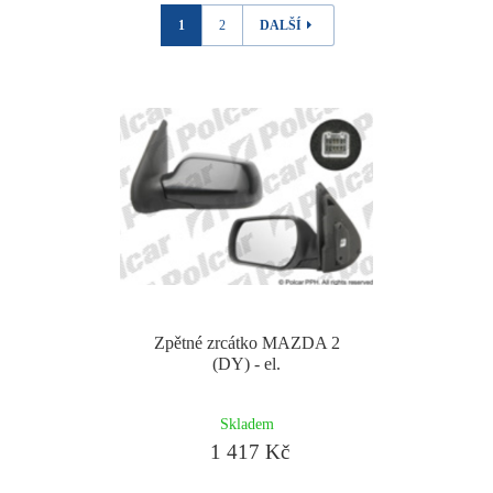
1
2
DALŠÍ
Zpětné zrcátko MAZDA 2
(DY) - el.
Skladem
1 417 Kč