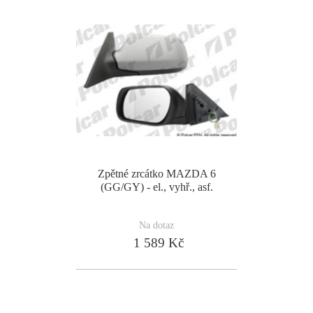
Zpětné zrcátko MAZDA 6
(GG/GY) - el., vyhř., asf.
Na dotaz
1 589 Kč