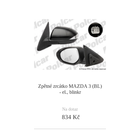
Zpětné zrcátko MAZDA 3 (BL)
- el., blinkr
Na dotaz
834 Kč