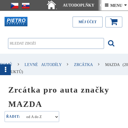
AUTODOPLŇKY
Ceny doručení
 MENU 
.
Články - návody
Kontakt
MŮJ ÚČET
DOMŮ
LEVNÉ AUTODÍLY
ZRCÁTKA
MAZDA
(20
PRODUKTŮ)
Zrcátka pro auta značky
MAZDA
ŘADIT: