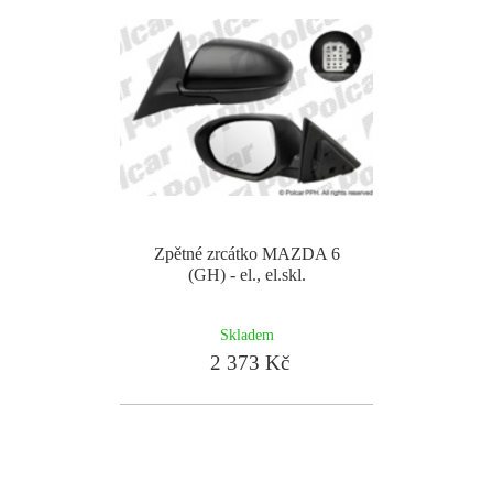
Zpětné zrcátko MAZDA 6
(GH) - el., el.skl.
Skladem
2 373 Kč