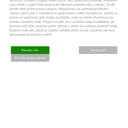
Na těchto stránkách fungují cookies, které naše společnosti využívají. Jednotlivé
typy cookies a jejich dobu zpracování naleznete popsané níže v tabulce. Zvolte
prosím Vámi preferovanou variantu. Pokud byste nás potřebovali ohledně
výkonu vašich práv v souvislosti se zpracováním cookies kontaktovat, obraťte se
prosím na společnost, jejíž stránky procházíte, nebo na našeho Pověřence pro
ochranu osobních údajů. Pokud si myslíte, že s osobními údaji nenakládáme, jak
bychom měli, máte možnost podat stížnost u Úřadu pro ochranu osobních údajů.
Budeme však rádi, pokud se nejdříve obrátíte přímo na nás a budeme tak moct
Váš požadavek obratem vyřešit.
INFORMACE PRO KUPUJÍCÍ
Povolit vše
Nastavení
Povolit pouze nutné
Obchodní podmínky
Reklamační řád
Články a návody
Nejčastější dotazy
Kontakt