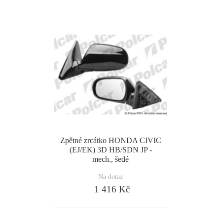
Zpětné zrcátko HONDA CIVIC
(EJ/EK) 3D HB/SDN JP -
mech., šedé
Na dotaz
1 416 Kč