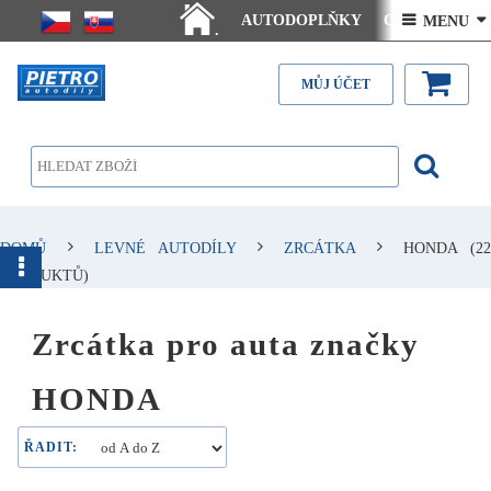
AUTODOPLŇKY
Ceny doručení
 MENU 
.
Články - návody
Kontakt
MŮJ ÚČET
DOMŮ
LEVNÉ AUTODÍLY
ZRCÁTKA
HONDA
(22
PRODUKTŮ)
Zrcátka pro auta značky
HONDA
ŘADIT: