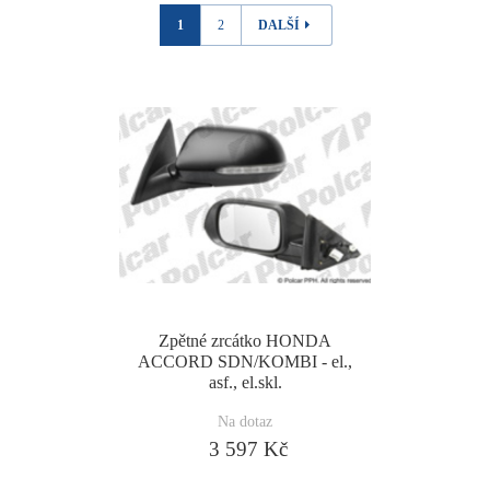
1
2
DALŠÍ
Zpětné zrcátko HONDA
ACCORD SDN/KOMBI - el.,
asf., el.skl.
Na dotaz
3 597 Kč