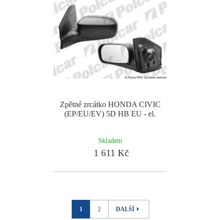
Zpětné zrcátko HONDA CIVIC
(EP/EU/EV) 5D HB EU - el.
Skladem
1 611 Kč
1
2
DALŠÍ