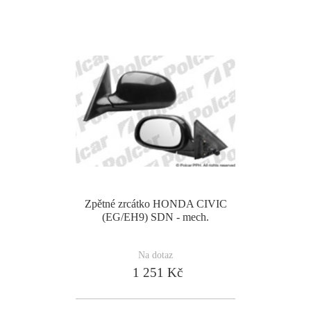
Zpětné zrcátko HONDA CIVIC
(EG/EH9) SDN - mech.
Na dotaz
1 251 Kč