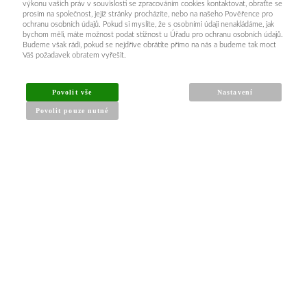
výkonu vašich práv v souvislosti se zpracováním cookies kontaktovat, obraťte se
prosím na společnost, jejíž stránky procházíte, nebo na našeho Pověřence pro
ochranu osobních údajů. Pokud si myslíte, že s osobními údaji nenakládáme, jak
bychom měli, máte možnost podat stížnost u Úřadu pro ochranu osobních údajů.
Budeme však rádi, pokud se nejdříve obrátíte přímo na nás a budeme tak moct
Váš požadavek obratem vyřešit.
INFORMACE PRO KUPUJÍCÍ
Povolit vše
Nastavení
Povolit pouze nutné
Obchodní podmínky
Reklamační řád
Články a návody
Nejčastější dotazy
Kontakt