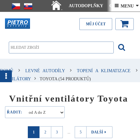
AUTODOPLŇKY
Ceny doručení
 MENU 
.
Články - návody
Kontakt
MŮJ ÚČET
DOMŮ
LEVNÉ AUTODÍLY
TOPENÍ A KLIMATIZACE
VENTILÁTORY
TOYOTA
(54 PRODUKTŮ)
Vnitřní ventilátory Toyota
ŘADIT:
1
2
3
...
5
DALŠÍ