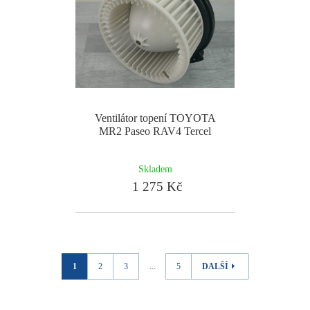
Ventilátor topení TOYOTA
MR2 Paseo RAV4 Tercel
Skladem
1 275 Kč
1
2
3
...
5
DALŠÍ