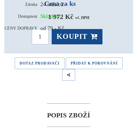
Cena za ks
24 měsíců
Záruka
1 972 Kč 
Skladem
Dostupnost
vč. DPH
od 79,- Kč
CENY DOPRAVY
KOUPIT
DOTAZ PRODAVAČI
PŘIDAT K POROVNÁNÍ
POPIS ZBOŽÍ