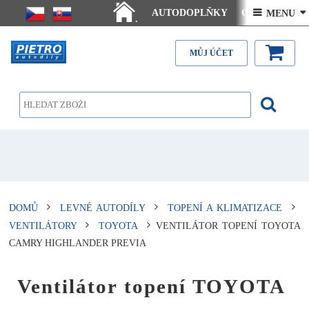
AUTODOPLŇKY
Ceny doručení
 MENU 
.
Články - návody
Kontakt
MŮJ ÚČET
DOMŮ
LEVNÉ AUTODÍLY
TOPENÍ A KLIMATIZACE
VENTILÁTORY
TOYOTA
VENTILÁTOR TOPENÍ TOYOTA
CAMRY HIGHLANDER PREVIA
Ventilátor topení TOYOTA