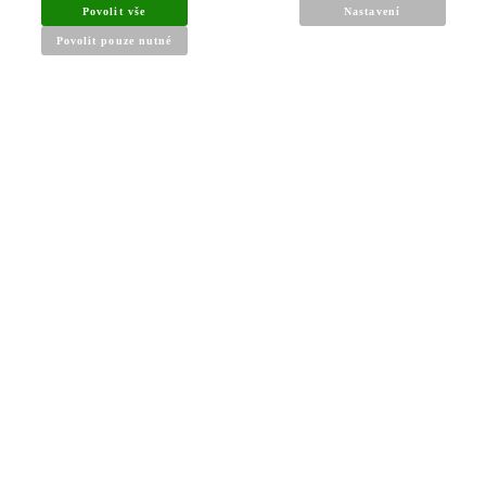
Povolit vše
Nastavení
Povolit pouze nutné
INFORMACE PRO KUPUJÍCÍ
Obchodní podmínky
Reklamační řád
Články a návody
Nejčastější dotazy
Kontakt