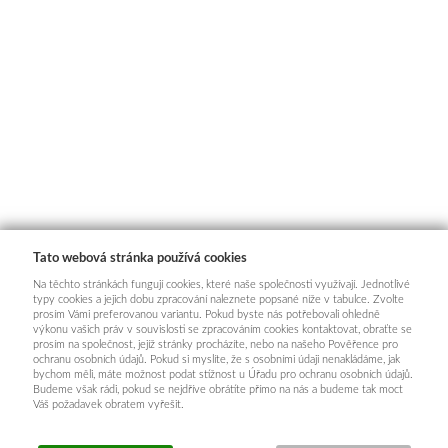
Tato webová stránka používá cookies
Na těchto stránkách fungují cookies, které naše společnosti využívají. Jednotlivé
typy cookies a jejich dobu zpracování naleznete popsané níže v tabulce. Zvolte
prosím Vámi preferovanou variantu. Pokud byste nás potřebovali ohledně
výkonu vašich práv v souvislosti se zpracováním cookies kontaktovat, obraťte se
prosím na společnost, jejíž stránky procházíte, nebo na našeho Pověřence pro
ochranu osobních údajů. Pokud si myslíte, že s osobními údaji nenakládáme, jak
bychom měli, máte možnost podat stížnost u Úřadu pro ochranu osobních údajů.
Budeme však rádi, pokud se nejdříve obrátíte přímo na nás a budeme tak moct
Váš požadavek obratem vyřešit.