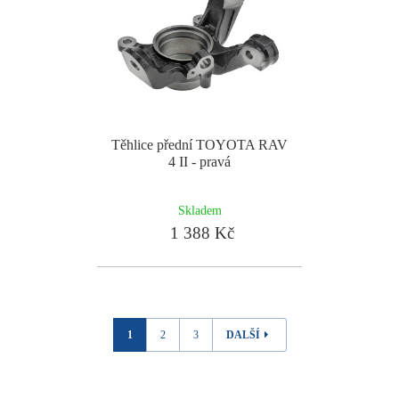
Těhlice přední TOYOTA RAV
4 II - pravá
Skladem
1 388 Kč
1
2
3
DALŠÍ