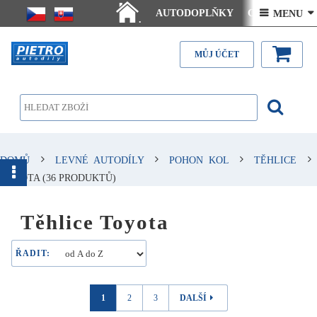
AUTODOPLŇKY
Ceny doručení
 MENU 
.
Články - návody
Kontakt
MŮJ ÚČET
DOMŮ
LEVNÉ AUTODÍLY
POHON KOL
TĚHLICE
TOYOTA
(36 PRODUKTŮ)
Těhlice Toyota
ŘADIT:
1
2
3
DALŠÍ