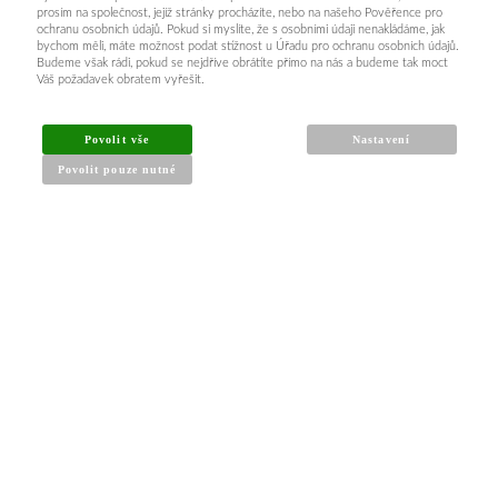
prosím na společnost, jejíž stránky procházíte, nebo na našeho Pověřence pro
ochranu osobních údajů. Pokud si myslíte, že s osobními údaji nenakládáme, jak
bychom měli, máte možnost podat stížnost u Úřadu pro ochranu osobních údajů.
Budeme však rádi, pokud se nejdříve obrátíte přímo na nás a budeme tak moct
Váš požadavek obratem vyřešit.
INFORMACE PRO KUPUJÍCÍ
Povolit vše
Nastavení
Povolit pouze nutné
Obchodní podmínky
Reklamační řád
Články a návody
Nejčastější dotazy
Kontakt