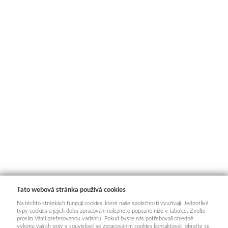
Tato webová stránka používá cookies
Na těchto stránkách fungují cookies, které naše společnosti využívají. Jednotlivé
typy cookies a jejich dobu zpracování naleznete popsané níže v tabulce. Zvolte
prosím Vámi preferovanou variantu. Pokud byste nás potřebovali ohledně
výkonu vašich práv v souvislosti se zpracováním cookies kontaktovat, obraťte se