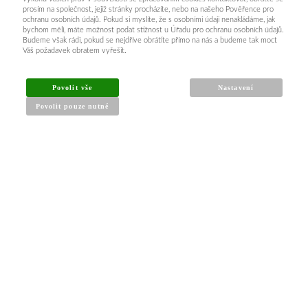
prosím na společnost, jejíž stránky procházíte, nebo na našeho Pověřence pro
ochranu osobních údajů. Pokud si myslíte, že s osobními údaji nenakládáme, jak
bychom měli, máte možnost podat stížnost u Úřadu pro ochranu osobních údajů.
Budeme však rádi, pokud se nejdříve obrátíte přímo na nás a budeme tak moct
Váš požadavek obratem vyřešit.
INFORMACE PRO KUPUJÍCÍ
Povolit vše
Nastavení
Povolit pouze nutné
Obchodní podmínky
Reklamační řád
Články a návody
Nejčastější dotazy
Kontakt