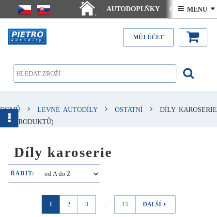
AUTODOPLŇKY
Ceny doručení
 MENU 
.
Články - návody
Kontakt
MŮJ ÚČET
DOMŮ
LEVNÉ AUTODÍLY
OSTATNÍ
DÍLY KAROSERIE
(149 PRODUKTŮ)
Díly karoserie
ŘADIT:
1
2
3
...
13
DALŠÍ