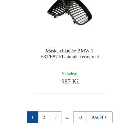
Maska chladiče BMW 1
E81/E87 FL simple černý mat
Skladem
987 Kč
1
2
3
...
13
DALŠÍ