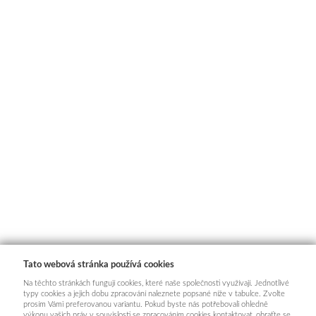
Tato webová stránka používá cookies
Na těchto stránkách fungují cookies, které naše společnosti využívají. Jednotlivé
typy cookies a jejich dobu zpracování naleznete popsané níže v tabulce. Zvolte
prosím Vámi preferovanou variantu. Pokud byste nás potřebovali ohledně
výkonu vašich práv v souvislosti se zpracováním cookies kontaktovat, obraťte se