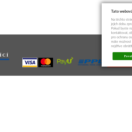
Tato webová
Na těchto strán
jejich dobu zp
Pokud byste ná
kontaktovat, o
pro ochranu os
máte možnost p
nejdříve obrát
ÍCÍ
Povol