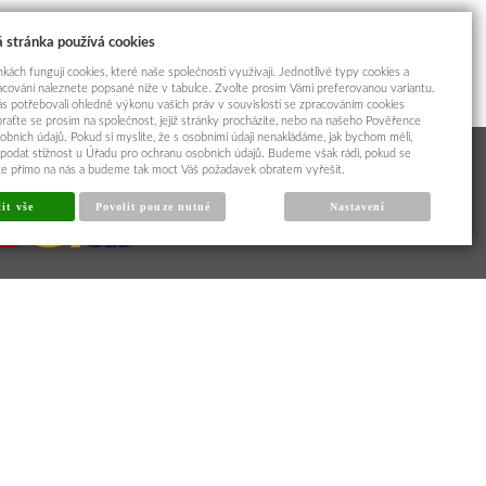
 stránka používá cookies
kách fungují cookies, které naše společnosti využívají. Jednotlivé typy cookies a
racování naleznete popsané níže v tabulce. Zvolte prosím Vámi preferovanou variantu.
s potřebovali ohledně výkonu vašich práv v souvislosti se zpracováním cookies
braťte se prosím na společnost, jejíž stránky procházíte, nebo na našeho Pověřence
obních údajů. Pokud si myslíte, že s osobními údaji nenakládáme, jak bychom měli,
odat stížnost u Úřadu pro ochranu osobních údajů. Budeme však rádi, pokud se
íte přímo na nás a budeme tak moct Váš požadavek obratem vyřešit.
it vše
Povolit pouze nutné
Nastavení