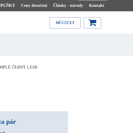
OPLŇKY
Ceny doručení
Články - návody
Kontakt
MŮJ ÚČET
IMPLE ČERNÝ LESK
za pár