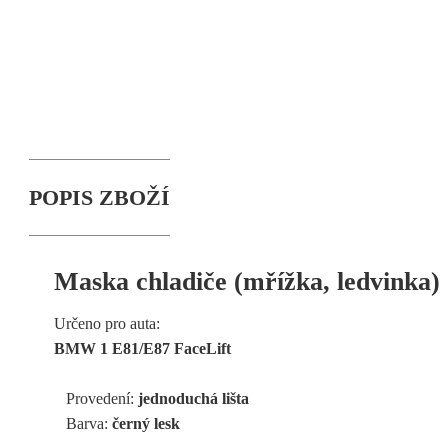
POPIS ZBOŽÍ
Maska chladiče (mřížka, ledvinka)
Určeno pro auta:
BMW 1 E81/E87 FaceLift
Provedení:
jednoduchá lišta
Barva:
černý lesk