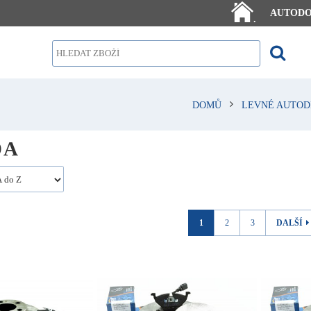
AUTOD
.
DOMŮ
LEVNÉ AUTOD
DA
1
2
3
DALŠÍ