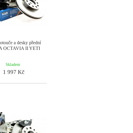
otouče a desky přední
 OCTAVIA II YETI
Skladem
1 997 Kč