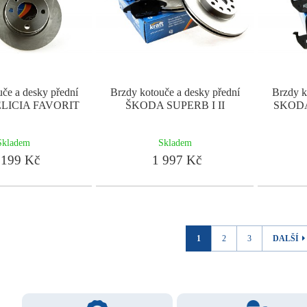
če a desky přední
Brzdy kotouče a desky přední
Brzdy k
LICIA FAVORIT
ŠKODA SUPERB I II
SKODA
Skladem
Skladem
199 Kč
1 997 Kč
1
2
3
DALŠÍ