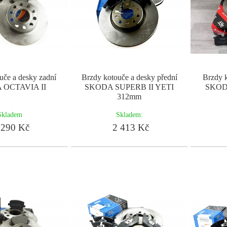
uče a desky zadní
Brzdy kotouče a desky přední
Brzdy k
 OCTAVIA II
SKODA SUPERB II YETI
SKODA
312mm
Skladem
Skladem:
290 Kč
2 413 Kč