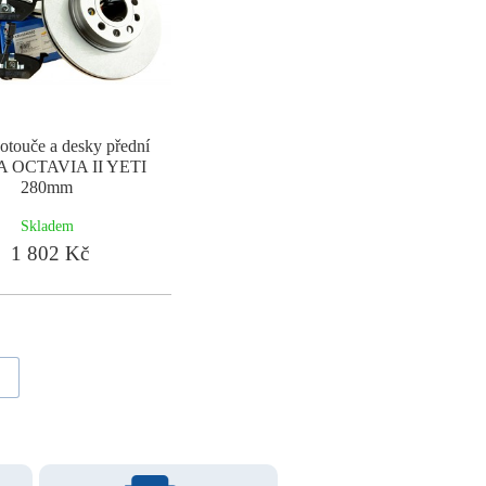
otouče a desky přední
 OCTAVIA II YETI
280mm
Skladem
1 802 Kč