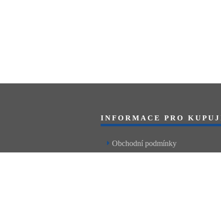
INFORMACE PRO KUPUJ
Obchodní podmínky
Reklamační řád
Články a návody
Nejčastější dotazy
Kontakt