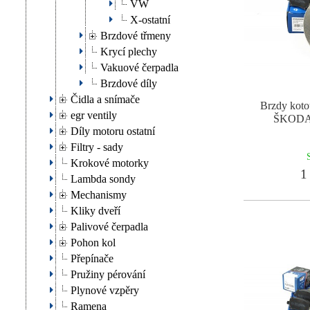
VW
X-ostatní
Brzdové třmeny
Krycí plechy
Vakuové čerpadla
Brzdové díly
Čidla a snímače
Brzdy koto
egr ventily
ŠKODA
Díly motoru ostatní
Filtry - sady
Krokové motorky
1 
Lambda sondy
Mechanismy
Kliky dveří
Palivové čerpadla
Pohon kol
Přepínače
Pružiny pérování
Plynové vzpěry
Ramena