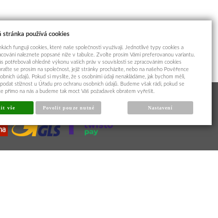
 stránka používá cookies
kách fungují cookies, které naše společnosti využívají. Jednotlivé typy cookies a
racování naleznete popsané níže v tabulce. Zvolte prosím Vámi preferovanou variantu.
s potřebovali ohledně výkonu vašich práv v souvislosti se zpracováním cookies
braťte se prosím na společnost, jejíž stránky procházíte, nebo na našeho Pověřence
obních údajů. Pokud si myslíte, že s osobními údaji nenakládáme, jak bychom měli,
odat stížnost u Úřadu pro ochranu osobních údajů. Budeme však rádi, pokud se
íte přímo na nás a budeme tak moct Váš požadavek obratem vyřešit.
it vše
Povolit pouze nutné
Nastavení