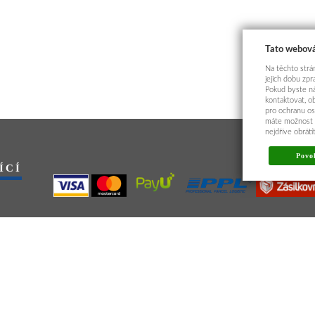
Tato webová
Na těchto strán
jejich dobu zp
Pokud byste ná
kontaktovat, o
pro ochranu os
máte možnost p
nejdříve obrát
Povol
ÍCÍ