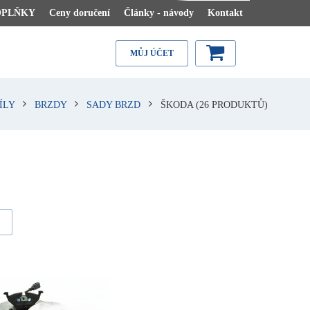
OPLŇKY
Ceny doručení
Články - návody
Kontakt
MŮJ ÚČET
ÍLY
BRZDY
SADY BRZD
ŠKODA
(26 PRODUKTŮ)