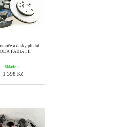
otouče a desky přední
ODA FABIA I II
Skladem:
1 398 Kč