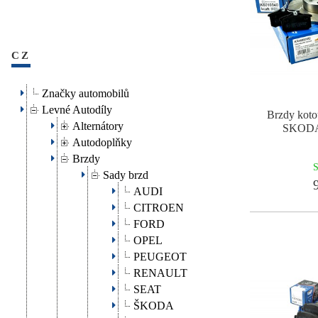
CZ
Značky automobilů
Levné Autodíly
Brzdy koto
Alternátory
SKODA
Autodoplňky
Brzdy
S
Sady brzd
9
AUDI
CITROEN
FORD
OPEL
PEUGEOT
RENAULT
SEAT
ŠKODA