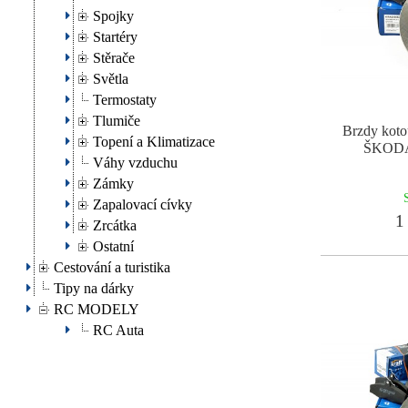
Spojky
Startéry
Stěrače
Světla
Termostaty
Tlumiče
Brzdy koto
Topení a Klimatizace
ŠKODA
Váhy vzduchu
Zámky
Zapalovací cívky
1 
Zrcátka
Ostatní
Cestování a turistika
Tipy na dárky
RC MODELY
RC Auta