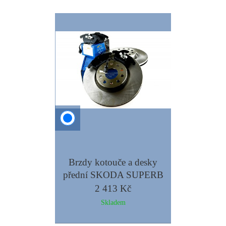
Brzdy kotouče a desky
přední SKODA SUPERB
II YETI 312mm -
2 413 Kč
KRAFT
Skladem