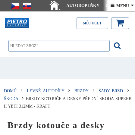
AUTODOPLŇKY
Ceny doručení
 MENU 
.
Články - návody
Kontakt
MŮJ ÚČET
DOMŮ
LEVNÉ AUTODÍLY
BRZDY
SADY BRZD
ŠKODA
BRZDY KOTOUČE A DESKY PŘEDNÍ SKODA SUPERB
II YETI 312MM - KRAFT
Brzdy kotouče a desky