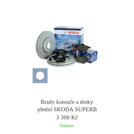
Brzdy kotouče a desky
přední SKODA SUPERB
II YETI 312mm -
3 300 Kč
BOSCH
Skladem: