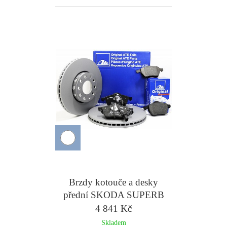
Brzdy kotouče a desky
přední SKODA SUPERB
II YETI 312mm - ATE
4 841 Kč
Skladem