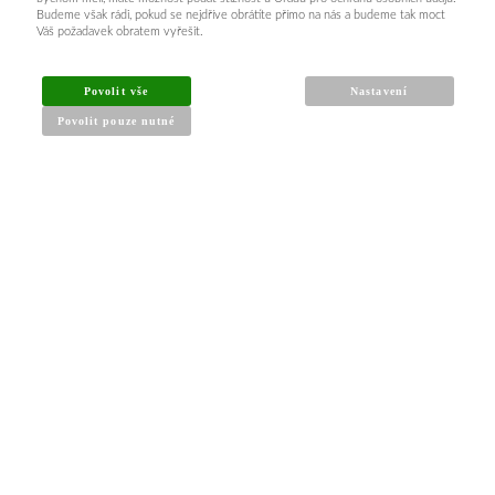
Budeme však rádi, pokud se nejdříve obrátíte přímo na nás a budeme tak moct
Váš požadavek obratem vyřešit.
INFORMACE PRO KUPUJÍCÍ
Povolit vše
Nastavení
Povolit pouze nutné
Obchodní podmínky
Reklamační řád
Články a návody
Nejčastější dotazy
Kontakt