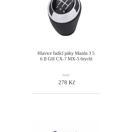
Hlavice řadící páky Mazda 3 5
6 II GH CX-7 MX-5 6rychl
není
278 Kč