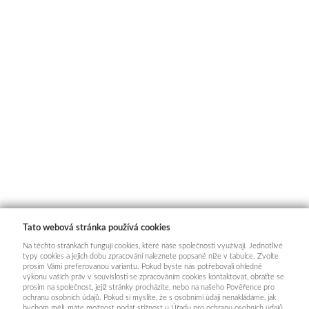
Tato webová stránka používá cookies
Na těchto stránkách fungují cookies, které naše společnosti využívají. Jednotlivé
typy cookies a jejich dobu zpracování naleznete popsané níže v tabulce. Zvolte
prosím Vámi preferovanou variantu. Pokud byste nás potřebovali ohledně
výkonu vašich práv v souvislosti se zpracováním cookies kontaktovat, obraťte se
prosím na společnost, jejíž stránky procházíte, nebo na našeho Pověřence pro
ochranu osobních údajů. Pokud si myslíte, že s osobními údaji nenakládáme, jak
bychom měli, máte možnost podat stížnost u Úřadu pro ochranu osobních údajů.