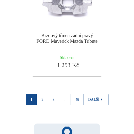
Brzdový třmen zadní pravý
FORD Maverick Mazda Tribute
Skladem
1 253 Kč
1
2
3
...
46
DALŠÍ