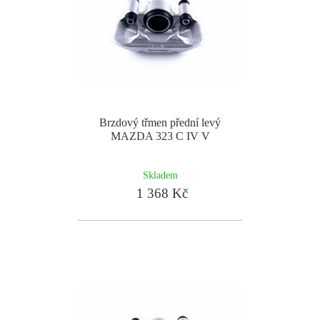
Brzdový třmen přední levý
MAZDA 323 C IV V
Skladem
1 368 Kč