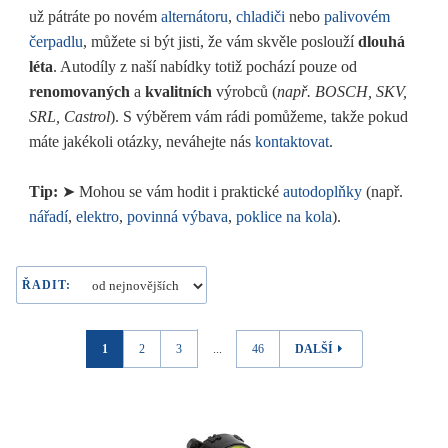
už pátráte po novém
alternátoru
,
chladiči
nebo
palivovém
čerpadlu
, můžete si být jisti, že vám skvěle poslouží
dlouhá
léta
. Autodíly z naší nabídky totiž pochází pouze od
renomovaných
a
kvalitních
výrobců (
např. BOSCH, SKV,
SRL, Castrol
). S výběrem vám rádi pomůžeme, takže pokud
máte jakékoli otázky, neváhejte nás
kontaktovat
.
Tip:
➤ Mohou se vám hodit i praktické
autodoplňky
(např.
nářadí
,
elektro
,
povinná výbava
,
poklice na kola
).
ŘADIT:
1
2
3
...
46
DALŠÍ