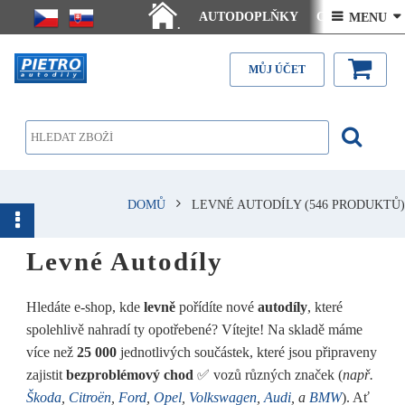
AUTODOPLŇKY
Ceny doručení
 MENU 
.
Články - návody
Kontakt
MŮJ ÚČET
DOMŮ
LEVNÉ AUTODÍLY
(546 PRODUKTŮ)
Levné Autodíly
Hledáte e-shop, kde
levně
pořídíte nové
autodíly
, které
spolehlivě nahradí ty opotřebené? Vítejte! Na skladě máme
více než
25 000
jednotlivých součástek, které jsou připraveny
zajistit
bezproblémový chod
✅ vozů různých značek (
např.
Škoda
,
Citroën
,
Ford
,
Opel
,
Volkswagen
,
Audi
, a
BMW
). Ať