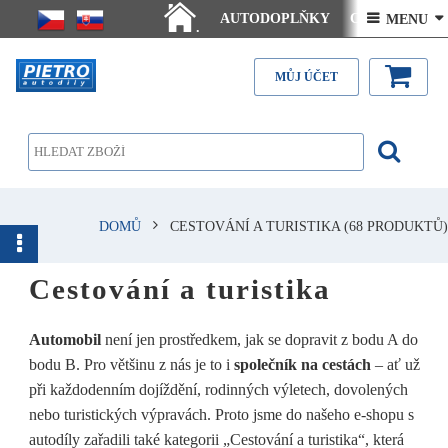
AUTODOPLŇKY
Ceny doručení
 MENU 
.
Články - návody
Kontakt
MŮJ ÚČET
DOMŮ
CESTOVÁNÍ A TURISTIKA
(68 PRODUKTŮ)
Cestování a turistika
Automobil
není jen prostředkem, jak se dopravit z bodu A do
bodu B. Pro většinu z nás je to i
společník na cestách
– ať už
při každodenním dojíždění, rodinných výletech, dovolených
nebo turistických výpravách. Proto jsme do našeho e-shopu s
autodíly zařadili také kategorii „Cestování a turistika“, která