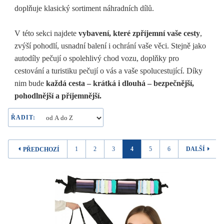
doplňuje klasický sortiment náhradních dílů.
V této sekci najdete
vybavení, které zpříjemní vaše cesty
,
zvýší pohodlí, usnadní balení i ochrání vaše věci. Stejně jako
autodíly pečují o spolehlivý chod vozu, doplňky pro
cestování a turistiku pečují o vás a vaše spolucestující. Díky
nim bude
každá cesta – krátká i dlouhá – bezpečnější,
pohodlnější a příjemnější.
ŘADIT:
1
2
3
4
5
6
DALŠÍ
PŘEDCHOZÍ