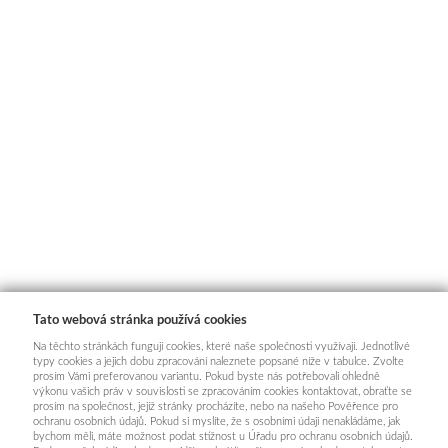
Tato webová stránka používá cookies
Na těchto stránkách fungují cookies, které naše společnosti využívají. Jednotlivé
typy cookies a jejich dobu zpracování naleznete popsané níže v tabulce. Zvolte
prosím Vámi preferovanou variantu. Pokud byste nás potřebovali ohledně
výkonu vašich práv v souvislosti se zpracováním cookies kontaktovat, obraťte se
prosím na společnost, jejíž stránky procházíte, nebo na našeho Pověřence pro
ochranu osobních údajů. Pokud si myslíte, že s osobními údaji nenakládáme, jak
bychom měli, máte možnost podat stížnost u Úřadu pro ochranu osobních údajů.