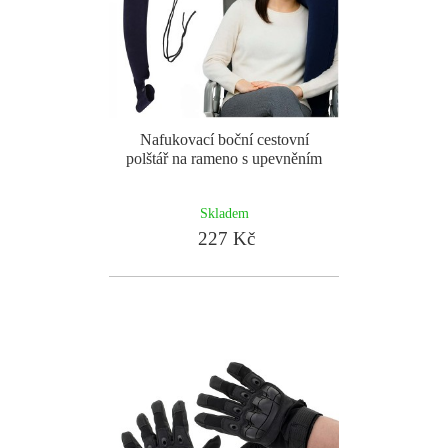
Nafukovací boční cestovní
polštář na rameno s upevněním
Skladem
227 Kč