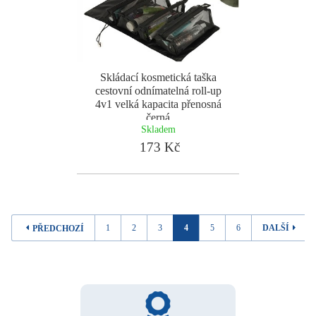
Skládací kosmetická taška
cestovní odnímatelná roll-up
4v1 velká kapacita přenosná
černá
Skladem
173 Kč
1
2
3
4
5
6
DALŠÍ
PŘEDCHOZÍ