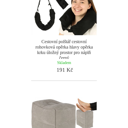
Cestovní polštář cestovní
rohovková opěrka hlavy opěrka
krku úložný prostor pro náplň
černý
Skladem
191 Kč