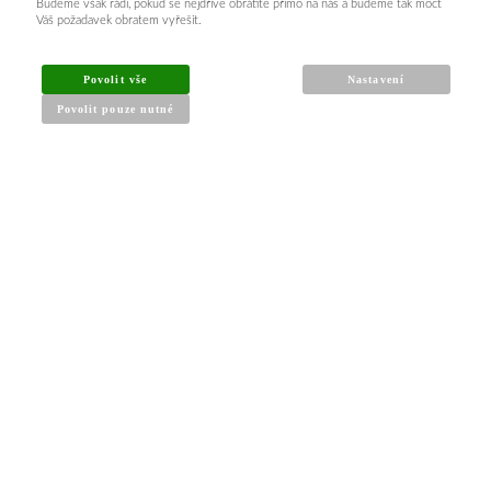
Budeme však rádi, pokud se nejdříve obrátíte přímo na nás a budeme tak moct
Váš požadavek obratem vyřešit.
INFORMACE PRO KUPUJÍCÍ
Povolit vše
Nastavení
Povolit pouze nutné
Obchodní podmínky
Reklamační řád
Články a návody
Nejčastější dotazy
Kontakt