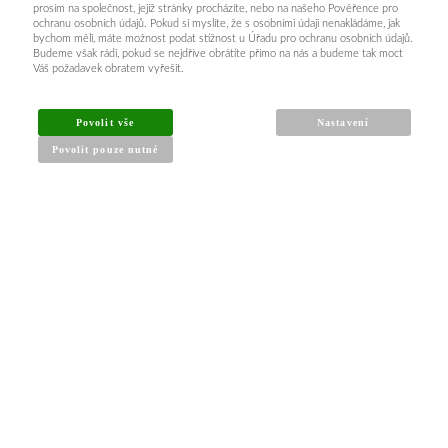
prosím na společnost, jejíž stránky procházíte, nebo na našeho Pověřence pro
ochranu osobních údajů. Pokud si myslíte, že s osobními údaji nenakládáme, jak
bychom měli, máte možnost podat stížnost u Úřadu pro ochranu osobních údajů.
Budeme však rádi, pokud se nejdříve obrátíte přímo na nás a budeme tak moct
Váš požadavek obratem vyřešit.
INFORMACE PRO KUPUJÍCÍ
Povolit vše
Nastavení
Povolit pouze nutné
Obchodní podmínky
Reklamační řád
Články a návody
Nejčastější dotazy
Kontakt