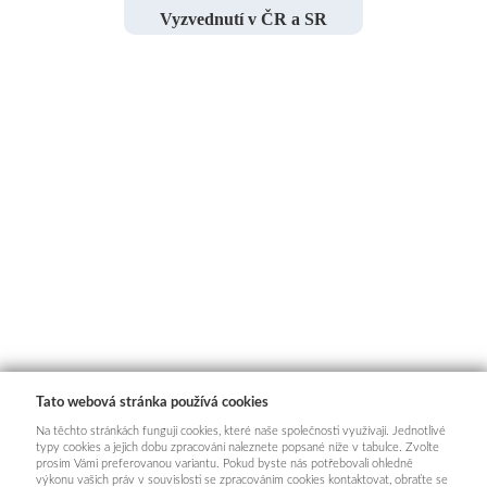
Vyzvednutí v ČR a SR
Tato webová stránka používá cookies
Na těchto stránkách fungují cookies, které naše společnosti využívají. Jednotlivé
typy cookies a jejich dobu zpracování naleznete popsané níže v tabulce. Zvolte
prosím Vámi preferovanou variantu. Pokud byste nás potřebovali ohledně
výkonu vašich práv v souvislosti se zpracováním cookies kontaktovat, obraťte se