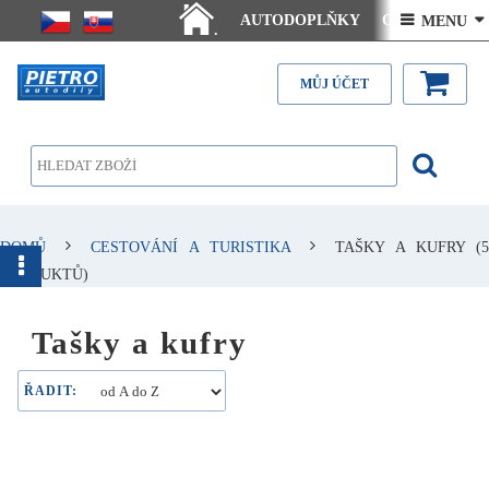
AUTODOPLŇKY
Ceny doručení
 MENU 
.
Články - návody
Kontakt
MŮJ ÚČET
DOMŮ
CESTOVÁNÍ A TURISTIKA
TAŠKY A KUFRY
(
PRODUKTŮ)
Tašky a kufry
ŘADIT: