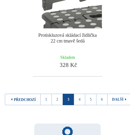
Protiskluzová skládací židlička
22 cm tmavě šedá
Skladem
328 Kč
1
2
3
4
5
6
DALŠÍ
PŘEDCHOZÍ