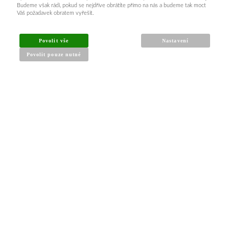
Budeme však rádi, pokud se nejdříve obrátíte přímo na nás a budeme tak moct
Váš požadavek obratem vyřešit.
INFORMACE PRO KUPUJÍCÍ
Povolit vše
Nastavení
Povolit pouze nutné
Obchodní podmínky
Reklamační řád
Články a návody
Nejčastější dotazy
Kontakt