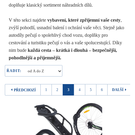
doplňuje klasický sortiment náhradních dílů.
V této sekci najdete
vybavení, které zpříjemní vaše cesty
,
zvýší pohodlí, usnadní balení i ochrání vaše věci. Stejně jako
autodíly pečují o spolehlivý chod vozu, doplňky pro
cestování a turistiku pečují o vás a vaše spolucestující. Díky
nim bude
každá cesta – krátká i dlouhá – bezpečnější,
pohodlnější a příjemnější.
ŘADIT:
1
2
3
4
5
6
DALŠÍ
PŘEDCHOZÍ