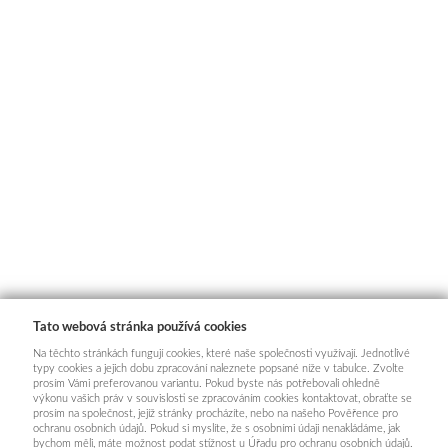
Tato webová stránka používá cookies
Na těchto stránkách fungují cookies, které naše společnosti využívají. Jednotlivé
typy cookies a jejich dobu zpracování naleznete popsané níže v tabulce. Zvolte
prosím Vámi preferovanou variantu. Pokud byste nás potřebovali ohledně
výkonu vašich práv v souvislosti se zpracováním cookies kontaktovat, obraťte se
prosím na společnost, jejíž stránky procházíte, nebo na našeho Pověřence pro
ochranu osobních údajů. Pokud si myslíte, že s osobními údaji nenakládáme, jak
bychom měli, máte možnost podat stížnost u Úřadu pro ochranu osobních údajů.