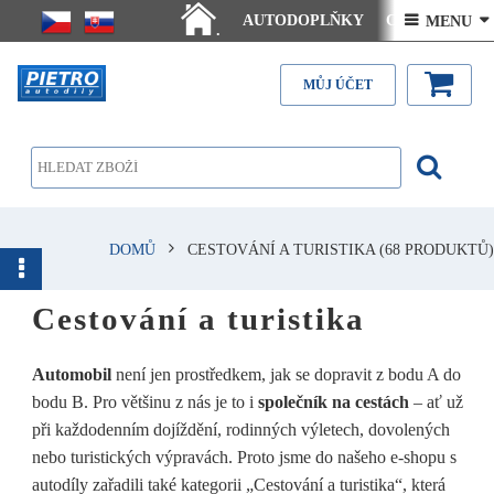
AUTODOPLŇKY
Ceny doručení
 MENU 
.
Články - návody
Kontakt
MŮJ ÚČET
DOMŮ
CESTOVÁNÍ A TURISTIKA
(68 PRODUKTŮ)
Cestování a turistika
Automobil
není jen prostředkem, jak se dopravit z bodu A do
bodu B. Pro většinu z nás je to i
společník na cestách
– ať už
při každodenním dojíždění, rodinných výletech, dovolených
nebo turistických výpravách. Proto jsme do našeho e-shopu s
autodíly zařadili také kategorii „Cestování a turistika“, která