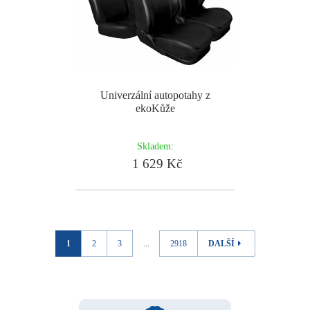
Univerzální autopotahy z
ekoKůže
Skladem:
1 629 Kč
1
2
3
...
2918
DALŠÍ