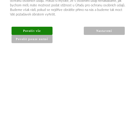
ochranu osobních údajů. Pokud si myslíte, že s osobními údaji nenakládáme, jak
bychom měli, máte možnost podat stížnost u Úřadu pro ochranu osobních údajů.
Budeme však rádi, pokud se nejdříve obrátíte přímo na nás a budeme tak moct
Váš požadavek obratem vyřešit.
INFORMACE PRO KUPUJÍCÍ
Povolit vše
Nastavení
Povolit pouze nutné
Obchodní podmínky
Reklamační řád
Články a návody
Nejčastější dotazy
Kontakt