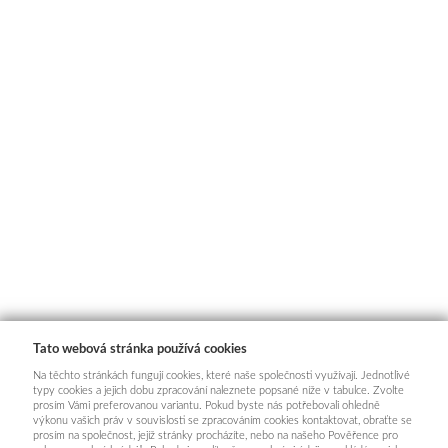
Tato webová stránka používá cookies
Na těchto stránkách fungují cookies, které naše společnosti využívají. Jednotlivé
typy cookies a jejich dobu zpracování naleznete popsané níže v tabulce. Zvolte
prosím Vámi preferovanou variantu. Pokud byste nás potřebovali ohledně
výkonu vašich práv v souvislosti se zpracováním cookies kontaktovat, obraťte se
prosím na společnost, jejíž stránky procházíte, nebo na našeho Pověřence pro