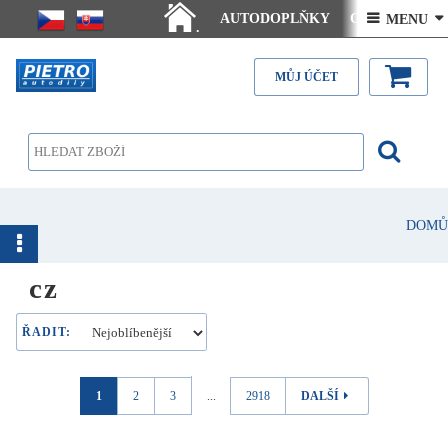
AUTODOPLŇKY
Ceny doručení
 MENU 
.
Články - návody
Kontakt
MŮJ ÚČET
DOMŮ
cz
ŘADIT:
1
2
3
...
2918
DALŠÍ